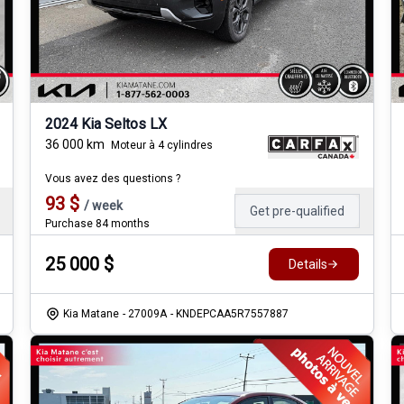
2024 Kia Seltos LX
36 000
km
Moteur à 4 cylindres
Vous avez des questions ?
93
$
/
week
Get pre-qualified
Purchase 84 months
25 000
$
Details
Kia Matane
- 27009A
- KNDEPCAA5R7557887