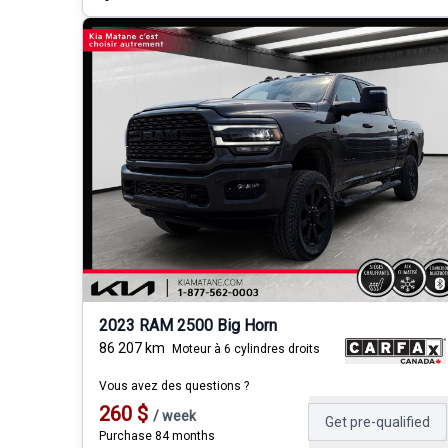
2023 RAM 2500 Big Horn
86 207
km
Moteur à 6 cylindres droits
Vous avez des questions ?
260
$
/
week
Get pre-qualified
Purchase 84 months