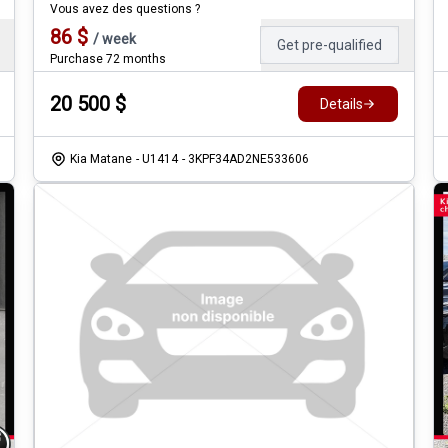
Vous avez des questions ?
86
$
/
week
Get pre-qualified
Purchase 72 months
20 500
$
Details
Kia Matane
- U1414
- 3KPF34AD2NE533606