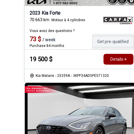
2023 Kia Forte
70 663
km
Moteur à 4 cylindres
Vous avez des questions ?
73
$
/
week
Get pre-qualified
Purchase 84 months
19 500
$
Details
Kia Matane
- 25339A
- 3KPF34AD5PE571320