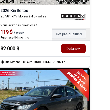
2026 Kia Seltos
23 581
km
Moteur à 4 cylindres
Vous avez des questions ?
119
$
/
week
Get pre-qualified
Purchase 84 months
32 000
$
Details
Kia Matane
- U1422
- KNDEUCAA9T7878217