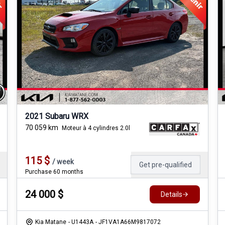
2021 Subaru WRX
70 059
km
Moteur à 4 cylindres 2.0l
115
$
/
week
Get pre-qualified
Purchase 60 months
24 000
$
Details
Kia Matane
- U1443A
- JF1VA1A66M9817072