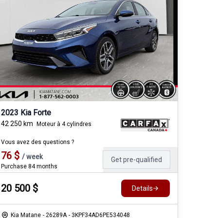
2023 Kia Forte
42 250
km
Moteur à 4 cylindres
Vous avez des questions ?
76
$
/
week
Get pre-qualified
Purchase 84 months
20 500
$
Details
Kia Matane
- 26289A
- 3KPF34AD6PE534048