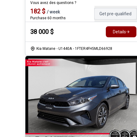
Vous avez des questions ?
182
$
/
week
Get pre-qualified
Purchase 60 months
38 000
$
Details
Kia Matane
- U1440A
- 1FTER4FH5MLD66928