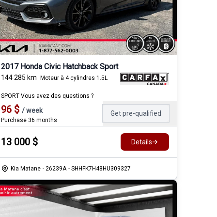
2017 Honda Civic Hatchback Sport
144 285
km
Moteur à 4 cylindres 1.5L
SPORT Vous avez des questions ?
96
$
/
week
Get pre-qualified
Purchase 36 months
13 000
$
Details
Kia Matane
- 26239A
- SHHFK7H48HU309327