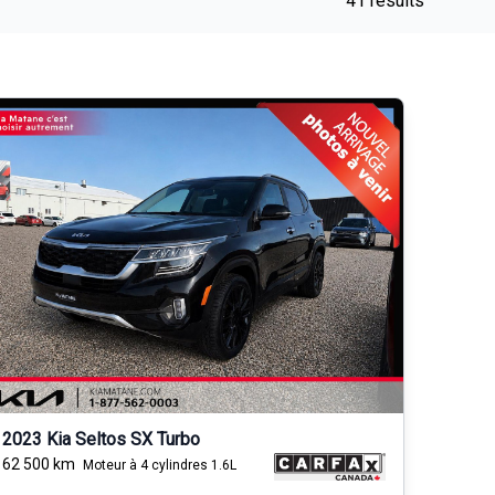
41 results
2023 Kia Seltos SX Turbo
62 500
km
Moteur à 4 cylindres 1.6L