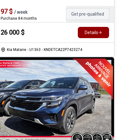
97
$
/
week
Get pre-qualified
Purchase 84 months
26 000
$
Details
Kia Matane
- U1363
- KNDETCA22P7423274