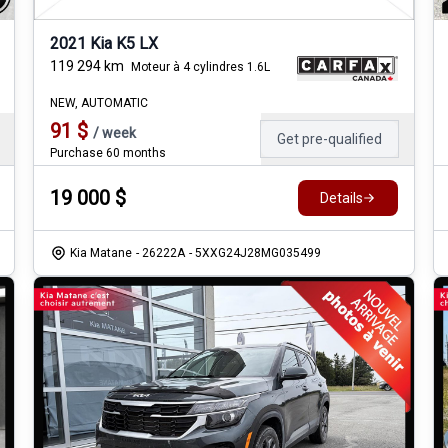
2021 Kia K5 LX
119 294
km
Moteur à 4 cylindres 1.6L
NEW, AUTOMATIC
91
$
/
week
Get pre-qualified
Purchase 60 months
19 000
$
Details
Kia Matane
- 26222A
- 5XXG24J28MG035499