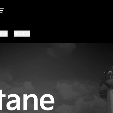
s
About