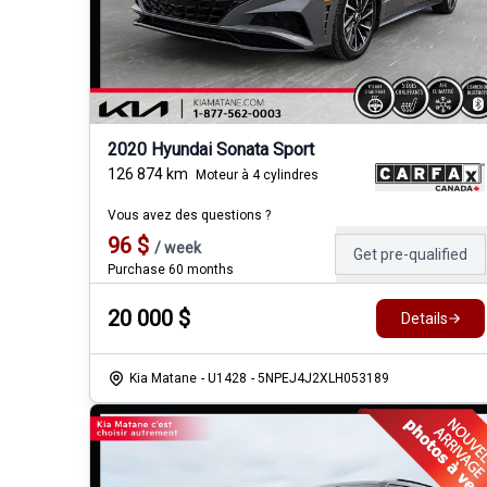
2020 Hyundai Sonata Sport
126 874
km
Moteur à 4 cylindres
Vous avez des questions ?
96
$
/
week
Get pre-qualified
Purchase 60 months
20 000
$
Details
Kia Matane
- U1428
- 5NPEJ4J2XLH053189