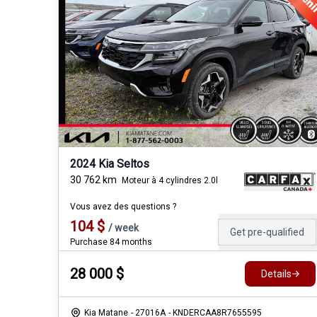
2024 Kia Seltos
30 762
km
Moteur à 4 cylindres 2.0l
Vous avez des questions ?
104
$
/
week
Get pre-qualified
Purchase 84 months
28 000
$
Details
Kia Matane
- 27016A
- KNDERCAA8R7655595