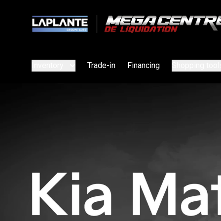
Inventory
Trade-in
Financing
Shopping tool