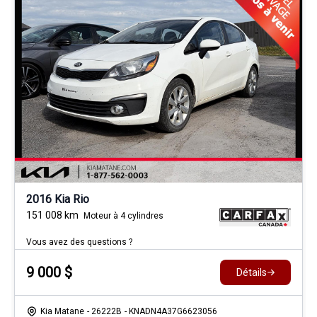
2016 Kia Rio
151 008
km
Moteur à 4 cylindres
Vous avez des questions ?
9 000
$
Détails
Kia Matane
- 26222B
- KNADN4A37G6623056