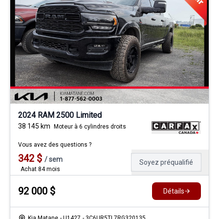
2024 RAM 2500 Limited
38 145
km
Moteur à 6 cylindres droits
Vous avez des questions ?
342
$
/
sem
Soyez préqualifié
Achat 84 mois
92 000
$
Détails
Kia Matane
- U1427
- 3C6UR5TL7RG320135