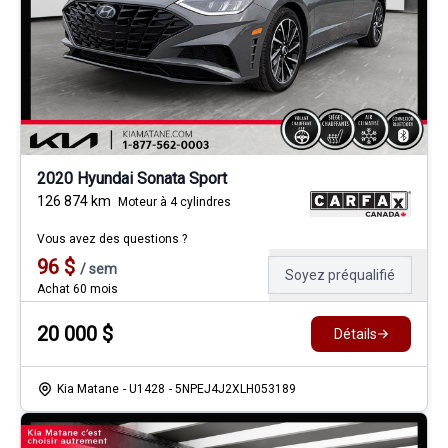
2020 Hyundai Sonata Sport
126 874
km
Moteur à 4 cylindres
Vous avez des questions ?
96
$
/
sem
Soyez préqualifié
Achat 60 mois
20 000
$
Détails
Kia Matane
- U1428
- 5NPEJ4J2XLH053189