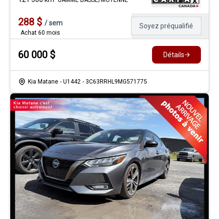
GAMME BASSE/MOYENNE
288
$
/
sem
Soyez préqualifié
Achat 60 mois
60 000
$
Détails
Kia Matane
- U1442
- 3C63RRHL9MG571775