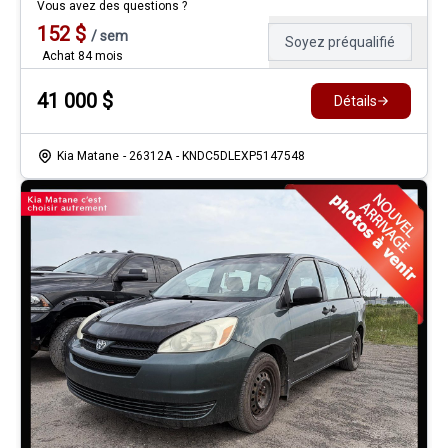
Vous avez des questions ?
152
$
/
sem
Soyez préqualifié
Achat 84 mois
41 000
$
Détails
Kia Matane
- 26312A
- KNDC5DLEXP5147548