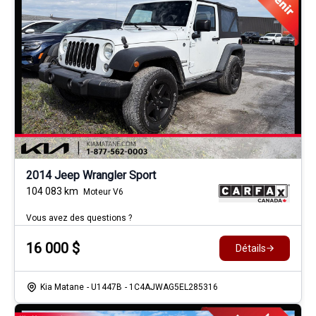
2014 Jeep Wrangler Sport
104 083
km
Moteur V6
Vous avez des questions ?
16 000
$
Détails
Kia Matane
- U1447B
- 1C4AJWAG5EL285316