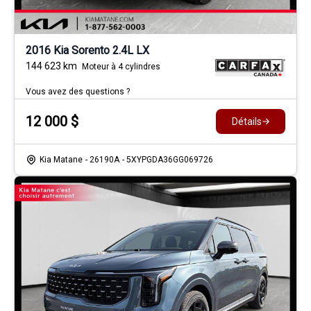
2016 Kia Sorento 2.4L LX
144 623
km
Moteur à 4 cylindres
Vous avez des questions ?
12 000
$
Détails
Kia Matane
- 26190A
- 5XYPGDA36GG069726