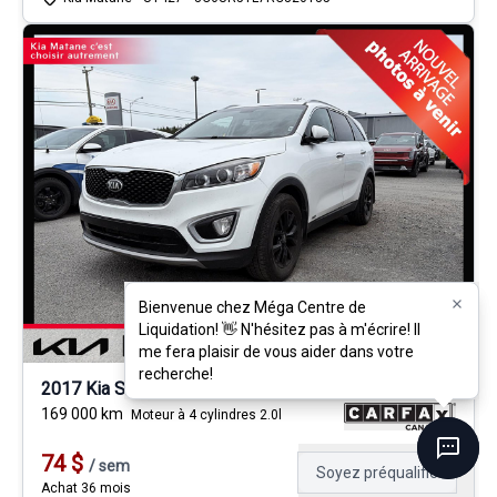
Bienvenue chez Méga Centre de
Bienvenue chez Méga Centre de
Liquidation! 👋 N'hésitez pas à m'écrire! Il
Liquidation! 👋 N'hésitez pas à m'écrire! Il
me fera plaisir de vous aider dans votre
me fera plaisir de vous aider dans votre
recherche!
recherche!
2017 Kia Sorento
169 000
km
Moteur à 4 cylindres 2.0l
74
$
/
sem
Soyez préqualifié
Achat 36 mois