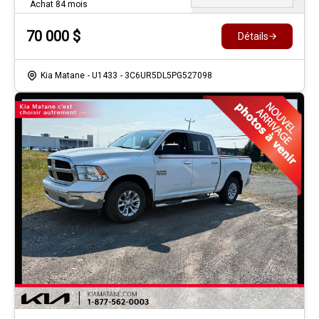
Achat 84 mois
70 000
$
Détails
Kia Matane
- U1433
- 3C6UR5DL5PG527098