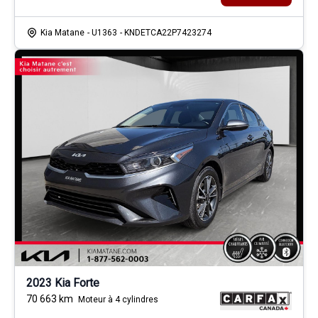
Kia Matane
- U1363
- KNDETCA22P7423274
2023 Kia Forte
70 663
km
Moteur à 4 cylindres