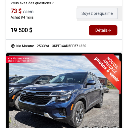
Vous avez des questions ?
73
$
/
sem
Soyez préqualifié
Achat 84 mois
19 500
$
Détails
Kia Matane
- 25339A
- 3KPF34AD5PE571320