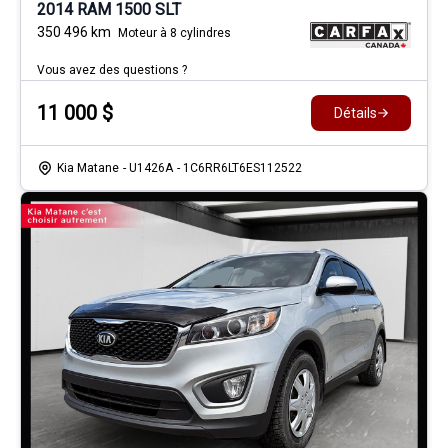
2014 RAM 1500 SLT
350 496
km
Moteur à 8 cylindres
Vous avez des questions ?
11 000
$
Détails
Kia Matane
- U1426A
- 1C6RR6LT6ES112522