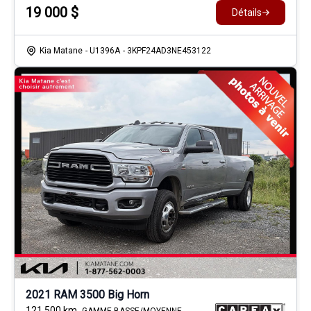
19 000
$
Détails
Kia Matane
- U1396A
- 3KPF24AD3NE453122
2021 RAM 3500 Big Horn
121 500
km