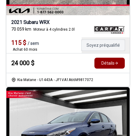
2021 Subaru WRX
70 059
km
Moteur à 4 cylindres 2.0l
115
$
/
sem
Soyez préqualifié
Achat 60 mois
24 000
$
Détails
Kia Matane
- U1443A
- JF1VA1A66M9817072