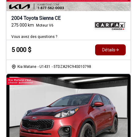
2004 Toyota Sienna CE
275 000
km
Moteur V6
Vous avez des questions ?
5 000
$
Détails
Kia Matane
- U1431
- 5TDZA29C94S010798