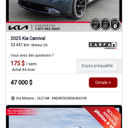
2025 Kia Carnival
33 441
km
Moteur V6
Vous avez des questions ?
175
$
/
sem
Soyez préqualifié
Achat 84 mois
47 000
$
Détails
Kia Matane
- 26274A
- KNDNE5K38S6466545