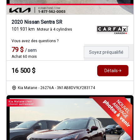
2020 Nissan Sentra SR
101 931
km
Moteur à 4 cylindres
Vous avez des questions ?
79
$
/
sem
Soyez préqualifié
Achat 60 mois
16 500
$
Détails
Kia Matane
- 26276A
- 3N1AB8DV9LY283174