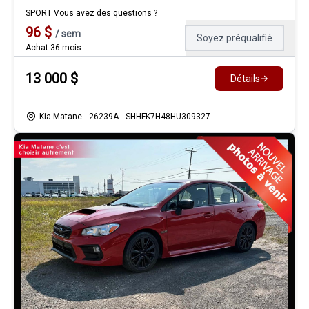
SPORT Vous avez des questions ?
96
$
/
sem
Soyez préqualifié
Achat 36 mois
13 000
$
Détails
Kia Matane
- 26239A
- SHHFK7H48HU309327