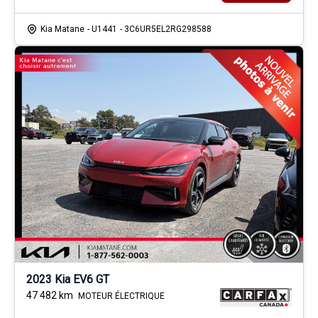
Kia Matane
- U1441
- 3C6UR5EL2RG298588
2023 Kia EV6 GT
47 482
km
MOTEUR ÉLECTRIQUE