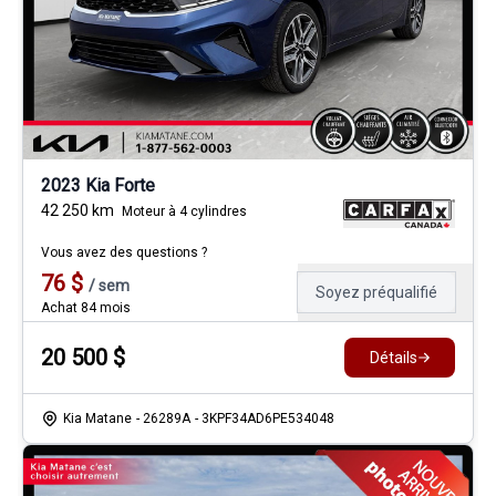
2023 Kia Forte
42 250
km
Moteur à 4 cylindres
Vous avez des questions ?
76
$
/
sem
Soyez préqualifié
Achat 84 mois
20 500
$
Détails
Kia Matane
- 26289A
- 3KPF34AD6PE534048