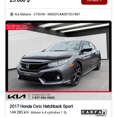
25 000
$
Détails
Kia Matane
- 27009A
- KNDEPCAA5R7557887
2017 Honda Civic Hatchback Sport
144 285
km
Moteur à 4 cylindres 1.5L