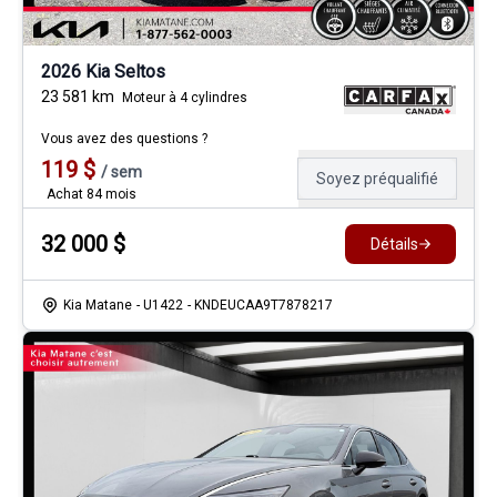
2026 Kia Seltos
23 581
km
Moteur à 4 cylindres
Vous avez des questions ?
119
$
/
sem
Soyez préqualifié
Achat 84 mois
32 000
$
Détails
Kia Matane
- U1422
- KNDEUCAA9T7878217