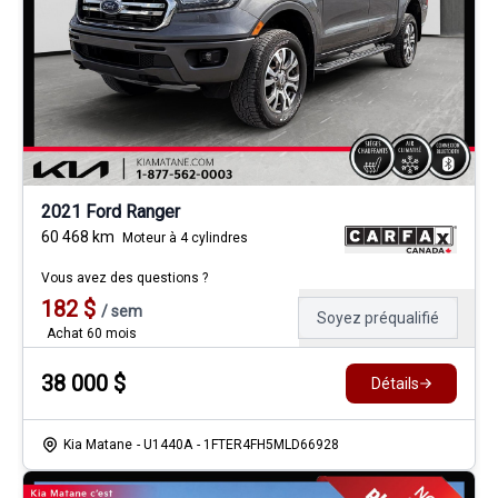
2021 Ford Ranger
60 468
km
Moteur à 4 cylindres
Vous avez des questions ?
182
$
/
sem
Soyez préqualifié
Achat 60 mois
38 000
$
Détails
Kia Matane
- U1440A
- 1FTER4FH5MLD66928