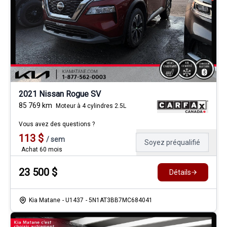
2021 Nissan Rogue SV
85 769
km
Moteur à 4 cylindres 2.5L
Vous avez des questions ?
113
$
/
sem
Soyez préqualifié
Achat 60 mois
23 500
$
Détails
Kia Matane
- U1437
- 5N1AT3BB7MC684041