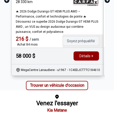
28 330
km
85 
🔥 2026 Dodge Durango GT HEMI PLUS AWD –
🔥 2
Performance, confort et technologies de pointe 🔥
poly
Découvrez ce superbe 2026 Dodge Durango GT HEMI PLUS
Dura
AWD , un VUS au design audacieux qui combine
lége
puissance, confort et polyvalence.
et u
216
$
18
/
sem
Soyez préqualifié
Achat 84 mois
Ach
58 000
$
49
Détails
MegaCentre Lanaudiere
- u1967
- 1C4SDJCT7TC184610
Trouver un véhicule d'occasion
Venez l'essayer
Kia Matane