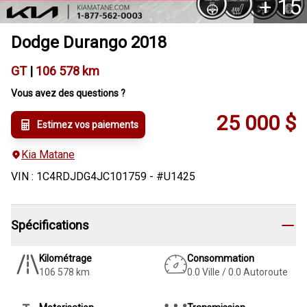
+
15
Dodge
Durango
2018
GT
|
106 578 km
Vous avez des questions ?
25 000
$
Estimez vos paiements
Kia Matane
VIN
:
1C4RDJDG4JC101759
- #
U1425
Spécifications
Kilométrage
Consommation
106 578 km
0.0 Ville / 0.0 Autoroute