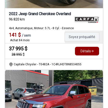
2022 Jeep Grand Cherokee Overland
96 820
km
4x4, Automatique, Moteur: 5.7L - 8 Cyl. - Essence
141
$
/
sem
Soyez préqualifié
Achat 84 mois
37 995
$
Détails
38 995
$
Capitale Chrysler
- T0482A
- 1C4RJHDT8N8534055