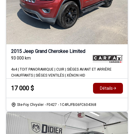
2015 Jeep Grand Cherokee Limited
93 000
km
4x4 | TOIT PANORAMIQUE | CUIR | SIÈGES AVANT ET ARRIÈRE
CHAUFFANTS | SIÈGES VENTILÉS | XÉNON HID
17 000
$
Détails
Ste-Foy Chrysler
- F0427
- 1C4RJFBG6FC604368