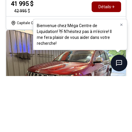
41 995
$
Détails
42 995
$
Capitale Chrysler
- 3192
- 1C4RJHBGXR8513705
Bienvenue chez Méga Centre de
Bienvenue chez Méga Centre de
Liquidation! 👋 N'hésitez pas à m'écrire! Il
Liquidation! 👋 N'hésitez pas à m'écrire! Il
me fera plaisir de vous aider dans votre
me fera plaisir de vous aider dans votre
recherche!
recherche!
2021 Jeep Grand Cherokee Limited