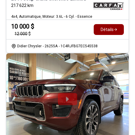
217 622
km
4x4, Automatique, Moteur: 3.6L - 6 Cyl. - Essence
10 000
$
Détails
12 000
$
Didier Chrysler
- 26255A
- 1C4RJFBG7EC545538