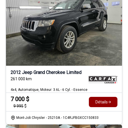
2012 Jeep Grand Cherokee Limited
261 000
km
4x4, Automatique, Moteur: 3.6L - 6 Cyl. - Essence
7 000
$
Détails
9 995
$
Mont-Joli Chrysler
- 25210A
- 1C4RJFBGXCC150833