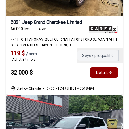
2021 Jeep Grand Cherokee Limited
66 000
km
3.6L 6 cyl
4x4 | TOIT PANORAMIQUE | CUIR NAPPA | GPS | CRUISE ADAPTATIF |
SIÈGES VENTILÉS | HAYON ÉLECTRIQUE
119
$
/
sem
Soyez préqualifié
Achat 84 mois
32 000
$
Détails
Ste-Foy Chrysler
- F0430
- 1C4RJFBG1MC518494