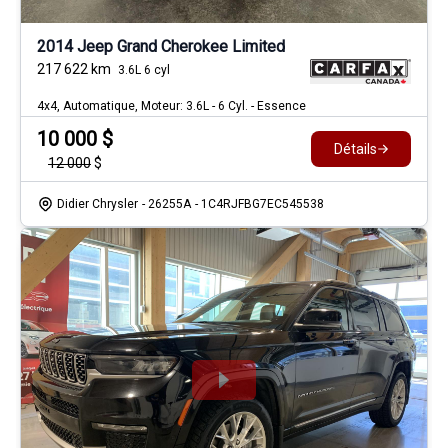
2014 Jeep Grand Cherokee Limited
217 622
km
3.6L 6 cyl
4x4, Automatique, Moteur: 3.6L - 6 Cyl. - Essence
10 000
$
Détails
12 000
$
Didier Chrysler
- 26255A
- 1C4RJFBG7EC545538