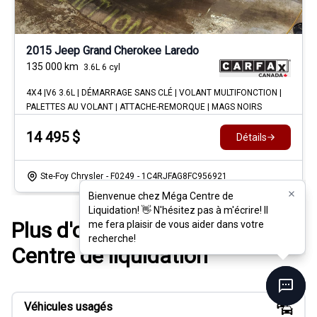
2015 Jeep Grand Cherokee Laredo
135 000
km
3.6L 6 cyl
4X4 |V6 3.6L | DÉMARRAGE SANS CLÉ | VOLANT MULTIFONCTION |
PALETTES AU VOLANT | ATTACHE-REMORQUE | MAGS NOIRS
14 495
$
Détails
Ste-Foy Chrysler
- F0249
- 1C4RJFAG8FC956921
Bienvenue chez Méga Centre de
Bienvenue chez Méga Centre de
Liquidation! 👋 N'hésitez pas à m'écrire! Il
Liquidation! 👋 N'hésitez pas à m'écrire! Il
Plus d'options chez Méga
me fera plaisir de vous aider dans votre
me fera plaisir de vous aider dans votre
recherche!
recherche!
Centre de liquidation
Véhicules usagés