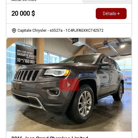
20 000
$
Détails
Capitale Chrysler
- s0527a
- 1C4RJFAGXKC742572