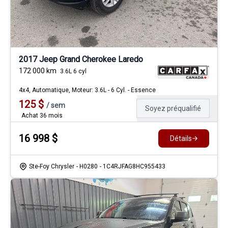
2017 Jeep Grand Cherokee Laredo
172 000
km
3.6L 6 cyl
4x4, Automatique, Moteur: 3.6L - 6 Cyl. - Essence
125
$
/
sem
Soyez préqualifié
Achat 36 mois
16 998
$
Détails
Ste-Foy Chrysler
- H0280
- 1C4RJFAG8HC955433