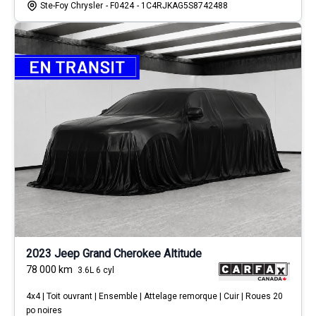
Ste-Foy Chrysler
- F0424
- 1C4RJKAG5S8742488
2023 Jeep Grand Cherokee Altitude
78 000
km
3.6L 6 cyl
4x4 | Toit ouvrant | Ensemble | Attelage remorque | Cuir | Roues 20
po noires