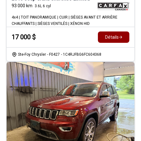
93 000
km
3.6L 6 cyl
4x4 | TOIT PANORAMIQUE | CUIR | SIÈGES AVANT ET ARRIÈRE
CHAUFFANTS | SIÈGES VENTILÉS | XÉNON HID
17 000
$
Détails
Ste-Foy Chrysler
- F0427
- 1C4RJFBG6FC604368