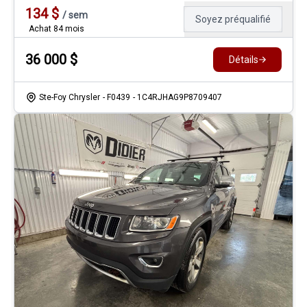
134
$
/
sem
Soyez préqualifié
Achat 84 mois
36 000
$
Détails
Ste-Foy Chrysler
- F0439
- 1C4RJHAG9P8709407