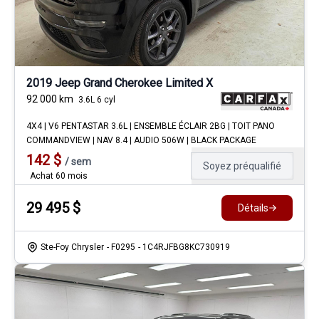
2019 Jeep Grand Cherokee Limited X
92 000
km
3.6L 6 cyl
4X4 | V6 PENTASTAR 3.6L | ENSEMBLE ÉCLAIR 2BG | TOIT PANO
COMMANDVIEW | NAV 8.4 | AUDIO 506W | BLACK PACKAGE
142
$
/
sem
Soyez préqualifié
Achat 60 mois
29 495
$
Détails
Ste-Foy Chrysler
- F0295
- 1C4RJFBG8KC730919