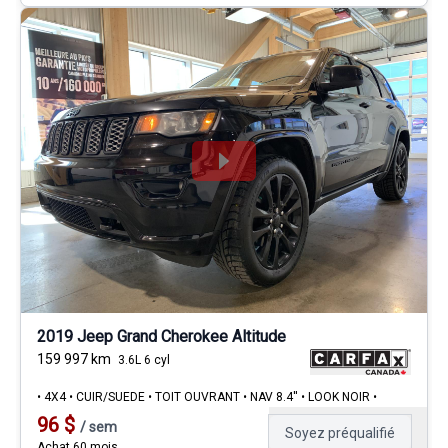
2019 Jeep Grand Cherokee Altitude
159 997
km
3.6L 6 cyl
• 4X4 • CUIR/SUEDE • TOIT OUVRANT • NAV 8.4'' • LOOK NOIR •
96
$
/
sem
Soyez préqualifié
Achat 60 mois