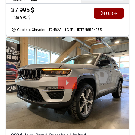
37 995
$
Détails
38 995
$
Capitale Chrysler
- T0482A
- 1C4RJHDT8N8534055