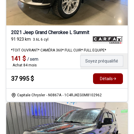
2021 Jeep Grand Cherokee L Summit
91 923
km
3.6L 6 cyl
*TOIT OUVRANT* CAMÉRA 360* FULL CUIR* FULL EQUIPE*
141
$
/
sem
Soyez préqualifié
Achat 84 mois
37 995
$
Détails
Capitale Chrysler
- N0867A
- 1C4RJKEG0M8102962