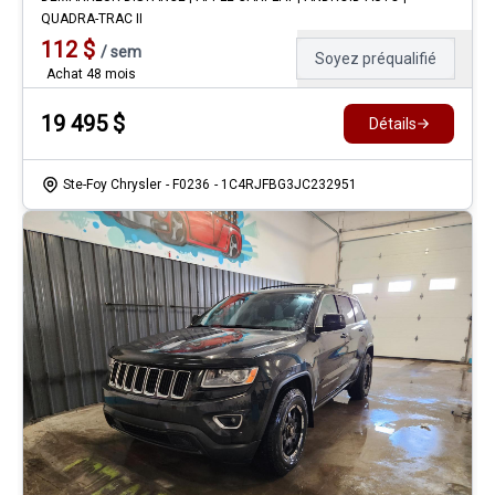
QUADRA-TRAC II
112
$
/
sem
Soyez préqualifié
Achat 48 mois
19 495
$
Détails
Ste-Foy Chrysler
- F0236
- 1C4RJFBG3JC232951