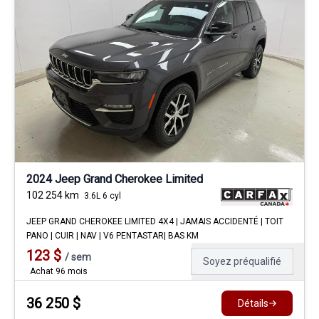
2024 Jeep Grand Cherokee Limited
102 254
km
3.6L 6 cyl
JEEP GRAND CHEROKEE LIMITED 4X4 | JAMAIS ACCIDENTÉ | TOIT
PANO | CUIR | NAV | V6 PENTASTAR| BAS KM
123
$
/
sem
Soyez préqualifié
Achat 96 mois
36 250
$
Détails