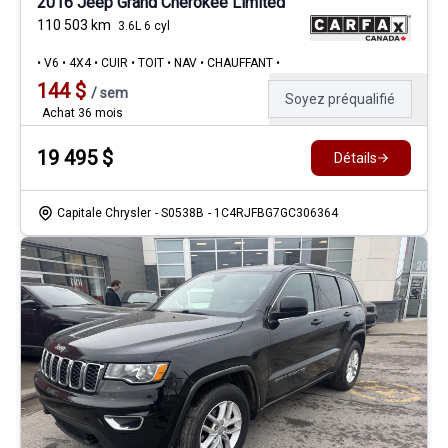
2016 Jeep Grand Cherokee Limited
110 503
km
3.6L 6 cyl
• V6 • 4X4 • CUIR • TOIT • NAV • CHAUFFANT •
144
$
/
sem
Soyez préqualifié
Achat 36 mois
19 495
$
Détails
Capitale Chrysler
- S0538B
- 1C4RJFBG7GC306364