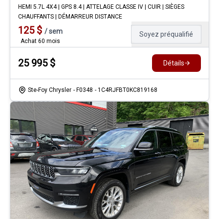
HEMI 5.7L 4X4 | GPS 8.4 | ATTELAGE CLASSE IV | CUIR | SIÈGES
CHAUFFANTS | DÉMARREUR DISTANCE
125
$
/
sem
Soyez préqualifié
Achat 60 mois
25 995
$
Détails
Ste-Foy Chrysler
- F0348
- 1C4RJFBT0KC819168