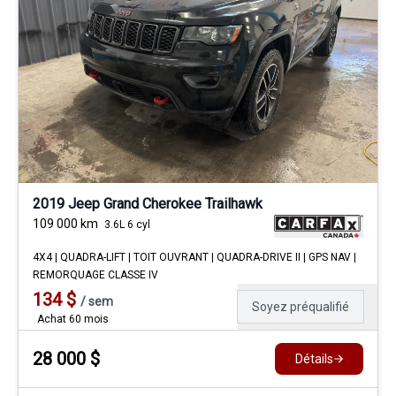
2019 Jeep Grand Cherokee Trailhawk
109 000
km
3.6L 6 cyl
4X4 | QUADRA-LIFT | TOIT OUVRANT | QUADRA-DRIVE II | GPS NAV |
REMORQUAGE CLASSE IV
134
$
/
sem
Soyez préqualifié
Achat 60 mois
28 000
$
Détails