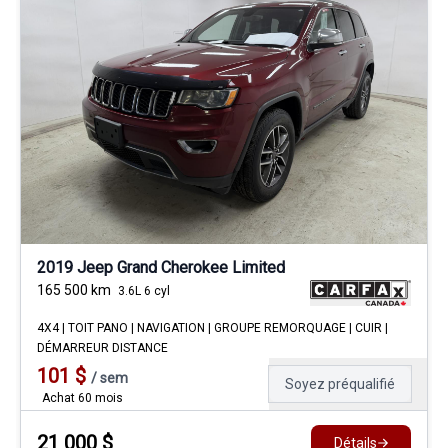
2019 Jeep Grand Cherokee Limited
165 500
km
3.6L 6 cyl
4X4 | TOIT PANO | NAVIGATION | GROUPE REMORQUAGE | CUIR |
DÉMARREUR DISTANCE
101
$
/
sem
Soyez préqualifié
Achat 60 mois
21 000
$
Détails