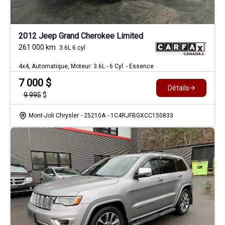
2012 Jeep Grand Cherokee Limited
261 000
km
3.6L 6 cyl
4x4, Automatique, Moteur: 3.6L - 6 Cyl. - Essence
7 000
$
Détails
9 995
$
Mont-Joli Chrysler
- 25210A
- 1C4RJFBGXCC150833