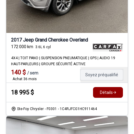
2017 Jeep Grand Cherokee Overland
172 000
km
3.6L 6 cyl
4X4 | TOIT PANO | SUSPENSION PNEUMATIQUE | GPS | AUDIO 19
HAUT-PARLEURS | GROUPE SÉCURITÉ ACTIVE
140
$
/
sem
Soyez préqualifié
Achat 36 mois
18 995
$
Détails
Ste-Foy Chrysler
- F0301
- 1C4RJFCG1HC911464