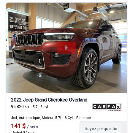
2022 Jeep Grand Cherokee Overland
96 820
km
5.7L 8 cyl
4x4, Automatique, Moteur: 5.7L - 8 Cyl. - Essence
141
$
/
sem
Soyez préqualifié
Achat 84 mois