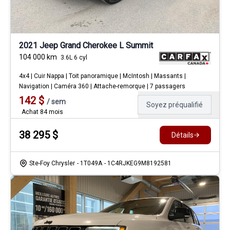
2021 Jeep Grand Cherokee L Summit
104 000
km
3.6L 6 cyl
4x4 | Cuir Nappa | Toit panoramique | McIntosh | Massants |
Navigation | Caméra 360 | Attache-remorque | 7 passagers
142
$
/
sem
Soyez préqualifié
Achat 84 mois
38 295
$
Détails
Ste-Foy Chrysler
- 1T049A
- 1C4RJKEG9M8192581