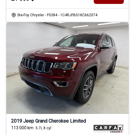
Ste-Foy Chrysler
- F0384
- 1C4RJFBG1KC662074
2019 Jeep Grand Cherokee Limited
113 000
km
5.7L 8 cyl