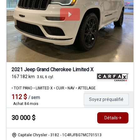
2021 Jeep Grand Cherokee Limited X
167 182
km
3.6L 6 cyl
• TOIT PANO • LIMITED X • CUIR • NAV • ATTELAGE
112
$
/
sem
Soyez préqualifié
Achat 84 mois
30 000
$
Détails
Capitale Chrysler
- 3182
- 1C4RJFBG7MC701513