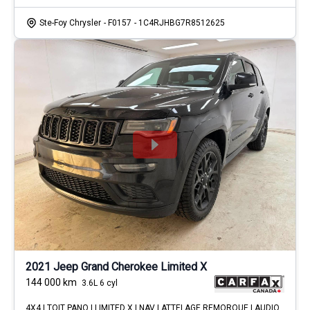
Ste-Foy Chrysler
- F0157
- 1C4RJHBG7R8512625
2021 Jeep Grand Cherokee Limited X
144 000
km
3.6L 6 cyl
4X4 | TOIT PANO | LIMITED X | NAV | ATTELAGE REMORQUE | AUDIO