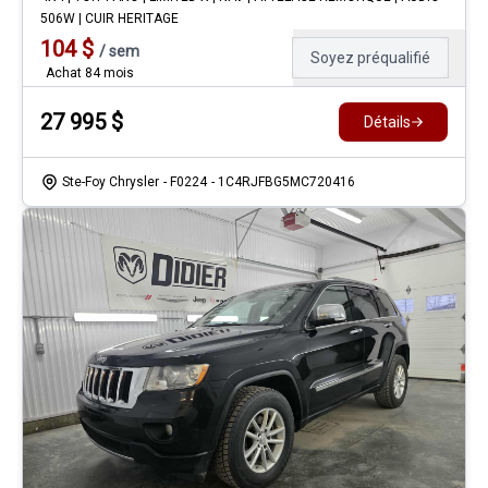
506W | CUIR HERITAGE
104
$
/
sem
Soyez préqualifié
Achat 84 mois
27 995
$
Détails
Ste-Foy Chrysler
- F0224
- 1C4RJFBG5MC720416