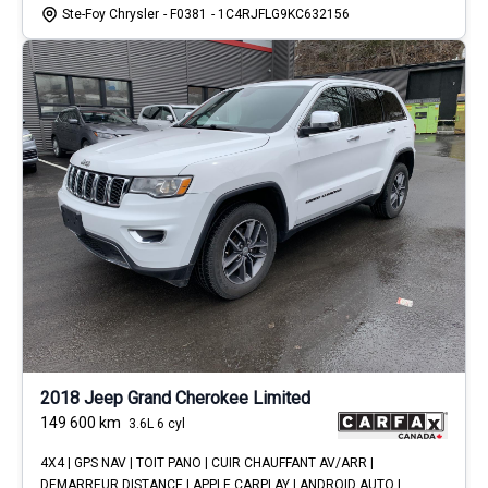
Ste-Foy Chrysler
- F0381
- 1C4RJFLG9KC632156
2018 Jeep Grand Cherokee Limited
149 600
km
3.6L 6 cyl
4X4 | GPS NAV | TOIT PANO | CUIR CHAUFFANT AV/ARR |
DEMARREUR DISTANCE | APPLE CARPLAY | ANDROID AUTO |