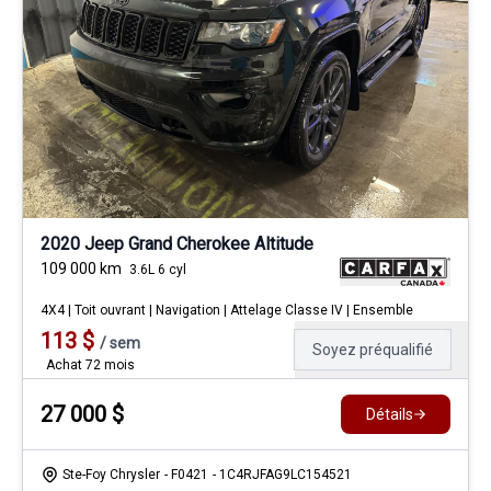
2020 Jeep Grand Cherokee Altitude
109 000
km
3.6L 6 cyl
4X4 | Toit ouvrant | Navigation | Attelage Classe IV | Ensemble
113
$
/
sem
Soyez préqualifié
Achat 72 mois
27 000
$
Détails
Ste-Foy Chrysler
- F0421
- 1C4RJFAG9LC154521