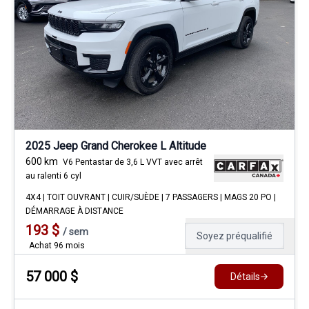
2025 Jeep Grand Cherokee L Altitude
600
km
V6 Pentastar de 3,6 L VVT avec arrêt
au ralenti 6 cyl
4X4 | TOIT OUVRANT | CUIR/SUÈDE | 7 PASSAGERS | MAGS 20 PO |
DÉMARRAGE À DISTANCE
193
$
/
sem
Soyez préqualifié
Achat 96 mois
57 000
$
Détails