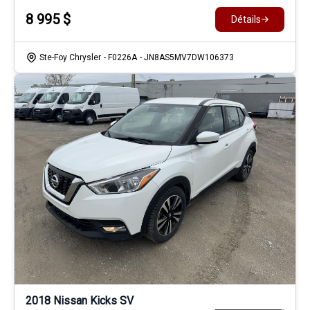
8 995
$
Détails
Ste-Foy Chrysler
- F0226A
- JN8AS5MV7DW106373
2018 Nissan Kicks SV