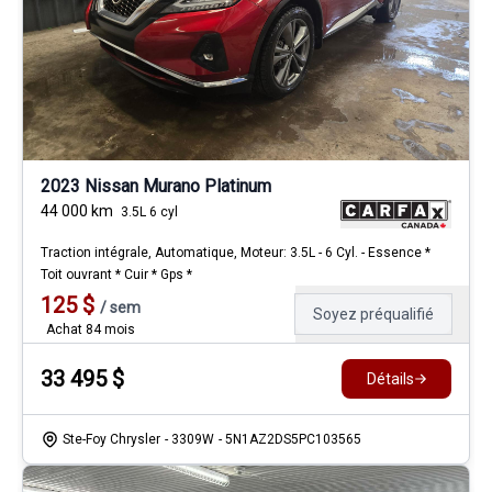
2023 Nissan Murano Platinum
44 000
km
3.5L 6 cyl
Traction intégrale, Automatique, Moteur: 3.5L - 6 Cyl. - Essence *
Toit ouvrant * Cuir * Gps *
125
$
/
sem
Soyez préqualifié
Achat 84 mois
33 495
$
Détails
Ste-Foy Chrysler
- 3309W
- 5N1AZ2DS5PC103565