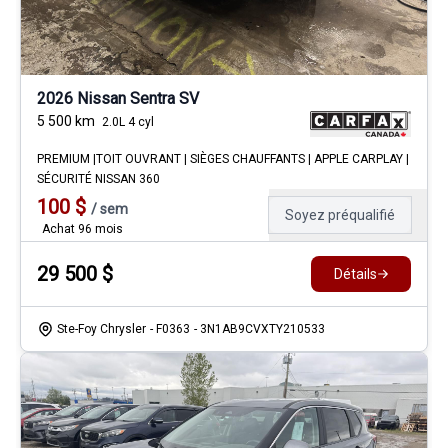
2026 Nissan Sentra SV
5 500
km
2.0L 4 cyl
PREMIUM |TOIT OUVRANT | SIÈGES CHAUFFANTS | APPLE CARPLAY |
SÉCURITÉ NISSAN 360
100
$
/
sem
Soyez préqualifié
Achat 96 mois
29 500
$
Détails
Ste-Foy Chrysler
- F0363
- 3N1AB9CVXTY210533