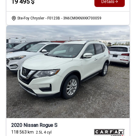
19 495
$
Détails
Ste-Foy Chrysler
- F0123B
- 3N6CM0KNXKK700059
2020 Nissan Rogue S
118 563
km
2.5L 4 cyl