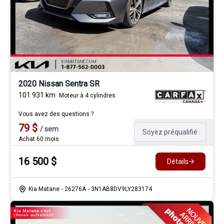
2020 Nissan Sentra SR
101 931
km
Moteur à 4 cylindres
Vous avez des questions ?
79
$
/
sem
Soyez préqualifié
Achat 60 mois
16 500
$
Détails
Kia Matane
- 26276A
- 3N1AB8DV9LY283174