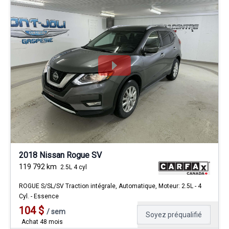
2018 Nissan Rogue SV
119 792
km
2.5L 4 cyl
ROGUE S/SL/SV Traction intégrale, Automatique, Moteur: 2.5L - 4
Cyl. - Essence
104
$
/
sem
Soyez préqualifié
Achat 48 mois