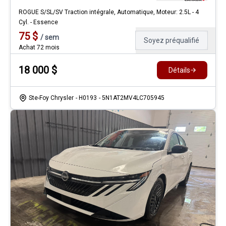
ROGUE S/SL/SV Traction intégrale, Automatique, Moteur: 2.5L - 4
Cyl. - Essence
75
$
/
sem
Soyez préqualifié
Achat 72 mois
18 000
$
Détails
Ste-Foy Chrysler
- H0193
- 5N1AT2MV4LC705945