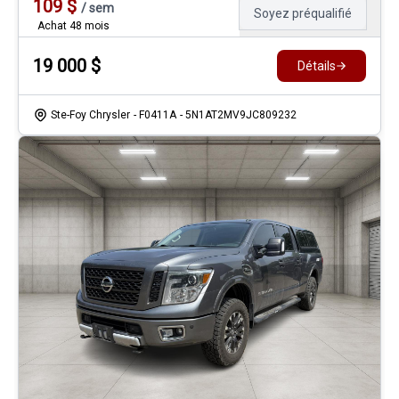
109
$
/
sem
Soyez préqualifié
Achat 48 mois
19 000
$
Détails
Ste-Foy Chrysler
- F0411A
- 5N1AT2MV9JC809232