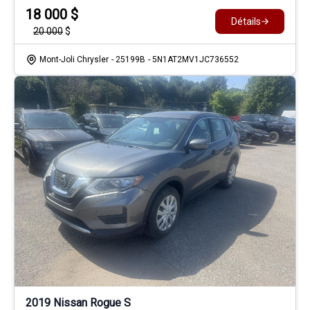
18 000
$
Détails
20 000
$
Mont-Joli Chrysler
- 25199B
- 5N1AT2MV1JC736552
2019 Nissan Rogue S