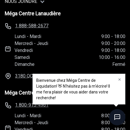
NOUS JOINDRE
Méga Centre Lanaudière
1 888-588-2677
Lundi
-
Mardi
9:00
-
18:00
Mercredi
-
Jeudi
9:00
-
20:00
Vendredi
9:00
-
18:00
Samedi
10:00
-
16:00
Dimanche
Fermé
3180 QC-341, Rawdon, QC
J0K 1S0
Bienvenue chez Méga Centre de
Bienvenue chez Méga Centre de
Liquidation! 👋 N'hésitez pas à m'écrire! Il
Liquidation! 👋 N'hésitez pas à m'écrire! Il
Méga Centre Mont-Joli
me fera plaisir de vous aider dans votre
me fera plaisir de vous aider dans votre
recherche!
recherche!
1 800-915-4961
Lundi
-
Mardi
8:00
-
18:00
Mercredi
-
Jeudi
8:00
-
20:00
Vendredi
8:00
-
18:00