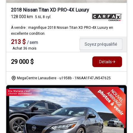
2018 Nissan Titan XD PRO-4X Luxury
128 000
km
5.6L 8 cyl
À vendre : magnifique 2018 Nissan Titan XD PRO-4X Luxury en
excellente condition.
213
$
/
sem
Soyez préqualifié
Achat 36 mois
29 000
$
Détails
MegaCentre Lanaudiere
- u1958b
- 1N6AA1F47JN547625