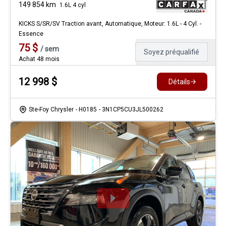
149 854
km
1.6L 4 cyl
KICKS S/SR/SV Traction avant, Automatique, Moteur: 1.6L - 4 Cyl. -
Essence
75
$
/
sem
Soyez préqualifié
Achat 48 mois
12 998
$
Détails
Ste-Foy Chrysler
- H0185
- 3N1CP5CU3JL500262