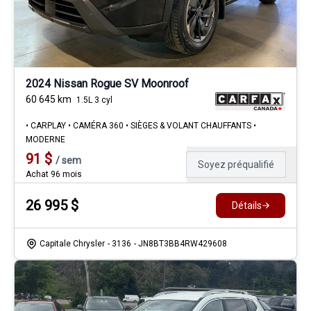
2024 Nissan Rogue SV Moonroof
60 645
km
1.5L 3 cyl
• CARPLAY • CAMÉRA 360 • SIÈGES & VOLANT CHAUFFANTS •
MODERNE
91
$
/
sem
Soyez préqualifié
Achat 96 mois
26 995
$
Détails
Capitale Chrysler
- 3136
- JN8BT3BB4RW429608