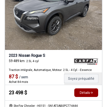
2023 Nissan Rogue S
59 489
km
2.5L 4 cyl
Traction intégrale, Automatique, Moteur: 2.5L - 4 Cyl. - Essence
87
$
/
sem
Soyez préqualifié
Achat 84 mois
23 498
$
Détails
Ste-Foy Chrysler
- H0151
- 5N1AT3AB0PC774444