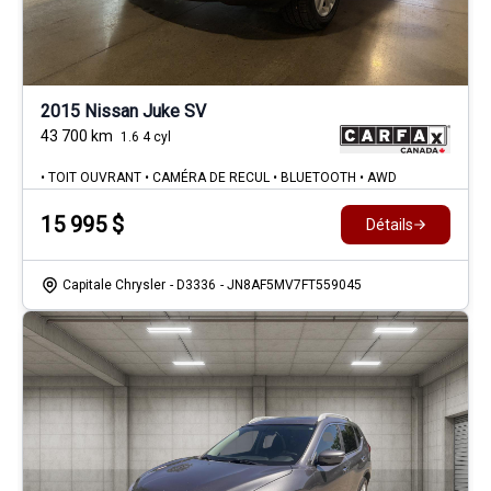
2015 Nissan Juke SV
43 700
km
1.6 4 cyl
• TOIT OUVRANT • CAMÉRA DE RECUL • BLUETOOTH • AWD
15 995
$
Détails
Capitale Chrysler
- D3336
- JN8AF5MV7FT559045