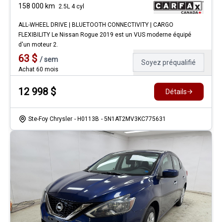
158 000
km
2.5L 4 cyl
ALL-WHEEL DRIVE | BLUETOOTH CONNECTIVITY | CARGO
FLEXIBILITY Le Nissan Rogue 2019 est un VUS moderne équipé
d'un moteur 2.
63
$
/
sem
Soyez préqualifié
Achat 60 mois
12 998
$
Détails
Ste-Foy Chrysler
- H0113B
- 5N1AT2MV3KC775631