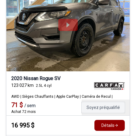
2020 Nissan Rogue SV
123 027
km
2.5L 4 cyl
AWD | Sièges Chauffants | Apple CarPlay | Caméra de Recul |
71
$
/
sem
Soyez préqualifié
Achat 72 mois
16 995
$
Détails