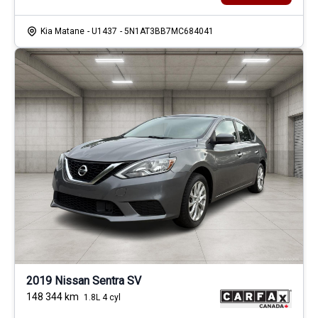
Kia Matane
- U1437
- 5N1AT3BB7MC684041
2019 Nissan Sentra SV
148 344
km
1.8L 4 cyl