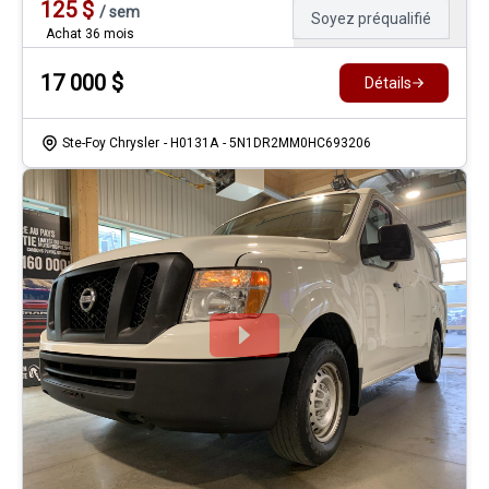
125
$
/
sem
Soyez préqualifié
Achat 36 mois
17 000
$
Détails
Ste-Foy Chrysler
- H0131A
- 5N1DR2MM0HC693206