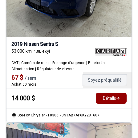
2019 Nissan Sentra S
53 000
km
1.8L 4 cyl
CVT | Caméra de recul | Freinage d'urgence | Bluetooth |
Climatisation | Régulateur de vitesse
67
$
/
sem
Soyez préqualifié
Achat 60 mois
14 000
$
Détails
Ste-Foy Chrysler
- F0306
- 3N1AB7AP6KY281607