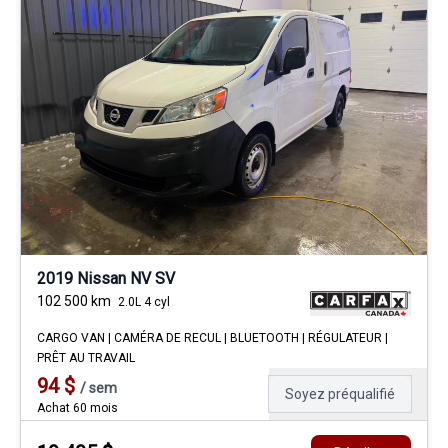
2019 Nissan NV SV
102 500
km
2.0L 4 cyl
CARGO VAN | CAMÉRA DE RECUL | BLUETOOTH | RÉGULATEUR |
PRÊT AU TRAVAIL
94
$
/
sem
Soyez préqualifié
Achat 60 mois