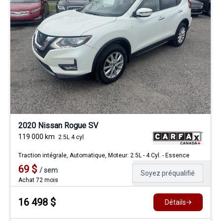
2020 Nissan Rogue SV
119 000
km
2.5L 4 cyl
Traction intégrale, Automatique, Moteur: 2.5L - 4 Cyl. - Essence
69
$
/
sem
Soyez préqualifié
Achat 72 mois
16 498
$
Détails