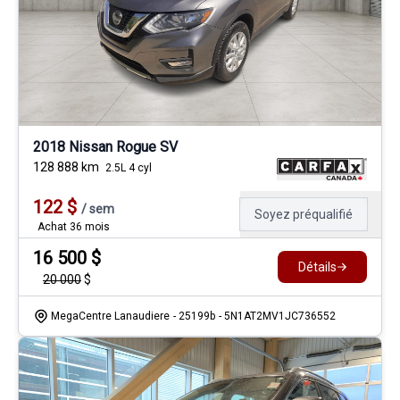
2018 Nissan Rogue SV
128 888
km
2.5L 4 cyl
122
$
/
sem
Soyez préqualifié
Achat 36 mois
16 500
$
Détails
20 000
$
MegaCentre Lanaudiere
- 25199b
- 5N1AT2MV1JC736552