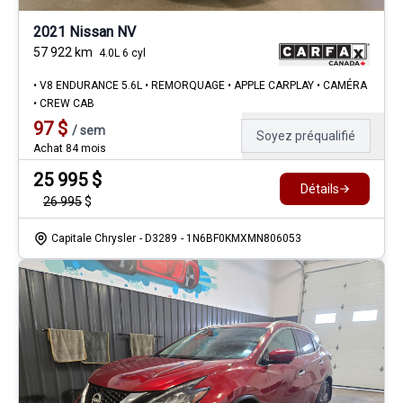
2021 Nissan NV
57 922
km
4.0L 6 cyl
• V8 ENDURANCE 5.6L • REMORQUAGE • APPLE CARPLAY • CAMÉRA
• CREW CAB
97
$
/
sem
Soyez préqualifié
Achat 84 mois
25 995
$
Détails
26 995
$
Capitale Chrysler
- D3289
- 1N6BF0KMXMN806053