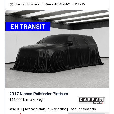
Ste-Foy Chrysler
- H0306A
- 5N1AT2MV0LC818985
2017 Nissan Pathfinder Platinum
141 000
km
3.5L 6 cyl
4x4 | Cuir | Toit panoramique | Navigation | Bose | 7 passagers