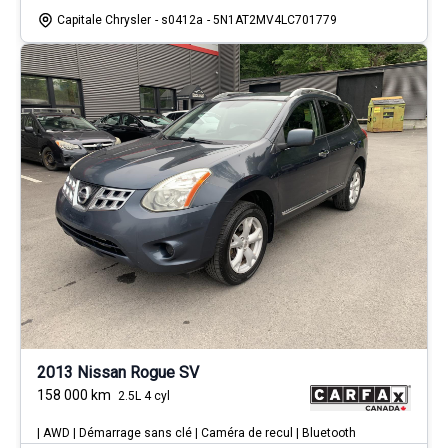
Capitale Chrysler
- s0412a
- 5N1AT2MV4LC701779
2013 Nissan Rogue SV
158 000
km
2.5L 4 cyl
| AWD | Démarrage sans clé | Caméra de recul | Bluetooth