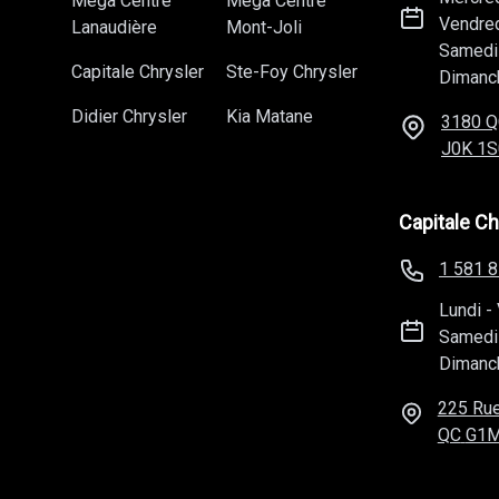
Méga Centre
Méga Centre
Vendre
Lanaudière
Mont-Joli
Samedi
Capitale Chrysler
Ste-Foy Chrysler
Dimanc
Didier Chrysler
Kia Matane
3180 Q
J0K 1S
Capitale Ch
1 581 
Lundi
-
Samedi
Dimanc
225 Rue
QC
G1M