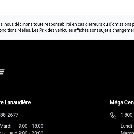
, nous déclinons toute responsabilité en cas d'erreurs ou d'omissions 
conditions réelles. Les Prix des véhicules affichés sont sujet à changeme
e Lanaudière
Méga Cent
588-2677
1 800
Mardi
9:00
-
18:00
Lundi
di
-
Jeudi
9:00
-
20:00
Mercr