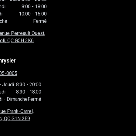
edi
8:00
-
18:00
i
10:00
-
16:00
che
Fermé
enue Perreault Ouest,
oli, QC
G5H 3K6
hrysler
05-0805
-
Jeudi
8:30
-
20:00
edi
8:30
-
18:00
i
-
Dimanche
Fermé
ue Frank-Carrel,
c, QC
G1N 2E9