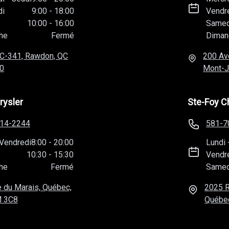
di
9:00
-
18:00
Vendr
10:00
-
16:00
Samed
he
Fermé
Diman
C-341, Rawdon, QC
200 Av
0
Mont-J
rysler
Ste-Foy C
814-2244
581-7
Vendredi
8:00
-
20:00
Lundi
10:30
-
15:30
Vendr
he
Fermé
Samed
 du Marais, Québec,
2025 R
 3C8
Québe