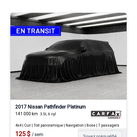
2017 Nissan Pathfinder Platinum
141 000
km
3.5L 6 cyl
4x4 | Cuir | Toit panoramique | Navigation | Bose | 7 passagers
125
$
/
sem
Soyez préqualifié