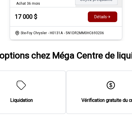
Achat 36 mois
17 000
$
Détails
Ste-Foy Chrysler
- H0131A
- 5N1DR2MM0HC693206
'options chez Méga Centre de liqu
Liquidation
Vérification gratuite du c