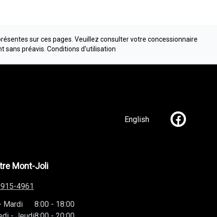
présentes sur ces pages. Veuillez consulter votre concessionnaire
nt sans préavis.
Conditions d'utilisation
English
Lien vers n
re Mont-Joli
-915-4961
-
Mardi
8:00
-
18:00
edi
-
Jeudi
8:00
-
20:00