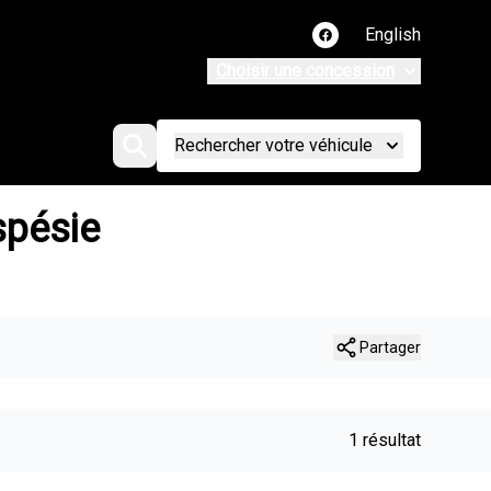
English
Lien vers notre page
Choisir une concession
Rechercher votre véhicule
spésie
Partager
1 résultat