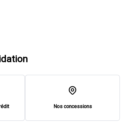
idation
rédit
Nos concessions