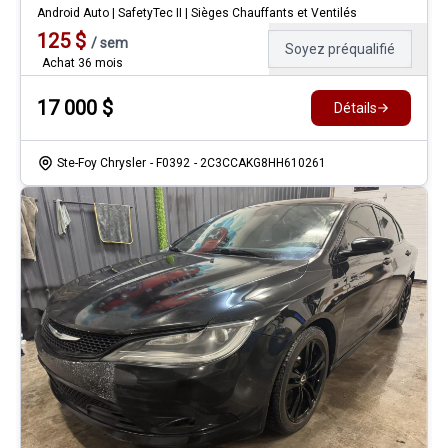
Android Auto | SafetyTec II | Sièges Chauffants et Ventilés
125
$
/
sem
Soyez préqualifié
Achat 36 mois
17 000
$
Détails
Ste-Foy Chrysler
- F0392
- 2C3CCAKG8HH610261