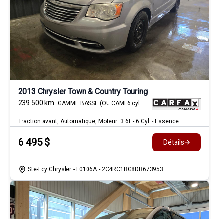
2013 Chrysler Town & Country Touring
239 500
km
GAMME BASSE (OU CAMI 6 cyl
Traction avant, Automatique, Moteur: 3.6L - 6 Cyl. - Essence
6 495
$
Détails
Ste-Foy Chrysler
- F0106A
- 2C4RC1BG8DR673953