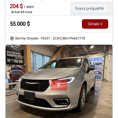
204
$
/
sem
Soyez préqualifié
Achat 84 mois
55 000
$
Détails
Ste-Foy Chrysler
- F0337
- 2C3CCAPJ1PH657778