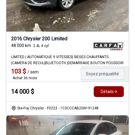
2016 Chrysler 200 Limited
48 000
km
2.4L 4 cyl
LIMITED | AUTOMATIQUE 9 VITESSES| SIEGES CHAUFFANTS
|CAMERA DE RECUL|BLUETOOTH |DEMARRAGE BOUTON POUSSOIR
103
$
/
sem
Soyez préqualifié
Achat 36 mois
14 000
$
Détails
Ste-Foy Chrysler
- F0223
- 1C3CCCAB2GN191248