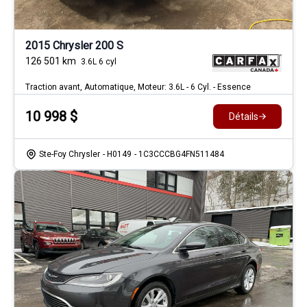
2015 Chrysler 200 S
126 501
km
3.6L 6 cyl
Traction avant, Automatique, Moteur: 3.6L - 6 Cyl. - Essence
10 998
$
Détails
Ste-Foy Chrysler
- H0149
- 1C3CCCBG4FN511484