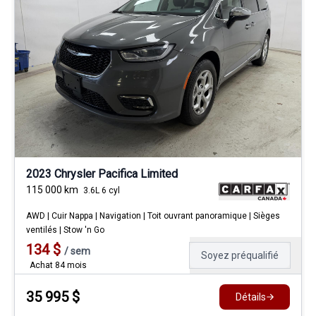
2023 Chrysler Pacifica Limited
115 000
km
3.6L 6 cyl
AWD | Cuir Nappa | Navigation | Toit ouvrant panoramique | Sièges
ventilés | Stow 'n Go
134
$
/
sem
Soyez préqualifié
Achat 84 mois
35 995
$
Détails