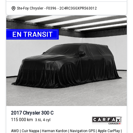
Ste-Foy Chrysler
- F0396
- 2C4RC3GGXPR563012
2017 Chrysler 300 C
115 000
km
3.6L 4 cyl
AWD | Cuir Nappa | Harman Kardon | Navigation GPS | Apple CarPlay |