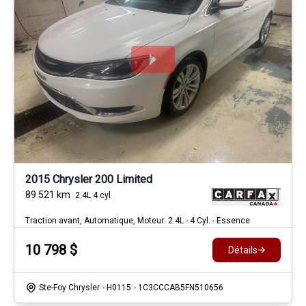
2015 Chrysler 200 Limited
89 521
km
2.4L 4 cyl
Traction avant, Automatique, Moteur: 2.4L - 4 Cyl. - Essence
10 798
$
Détails
Ste-Foy Chrysler
- H0115
- 1C3CCCAB5FN510656