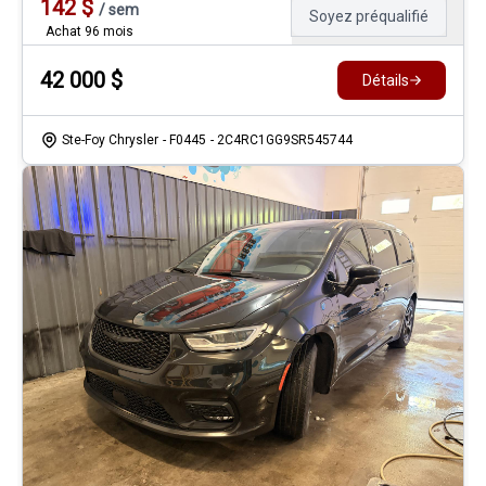
142
$
/
sem
Soyez préqualifié
Achat 96 mois
42 000
$
Détails
Ste-Foy Chrysler
- F0445
- 2C4RC1GG9SR545744