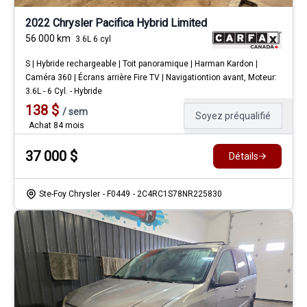
2022 Chrysler Pacifica Hybrid Limited
56 000
km
3.6L 6 cyl
S | Hybride rechargeable | Toit panoramique | Harman Kardon |
Caméra 360 | Écrans arrière Fire TV | Navigationtion avant, Moteur:
3.6L - 6 Cyl. - Hybride
138
$
/
sem
Soyez préqualifié
Achat 84 mois
37 000
$
Détails
Ste-Foy Chrysler
- F0449
- 2C4RC1S78NR225830