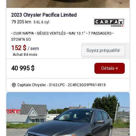
2023 Chrysler Pacifica Limited
79 205
km
3.6L 6 cyl
• CUIR NAPPA • SIÈGES VENTILÉS • NAV 10.1'' • 7 PASSAGERS •
STOW'N GO
152
$
/
sem
Soyez préqualifié
Achat 84 mois
40 995
$
Détails
Capitale Chrysler
- 3162-LPC
- 2C4RC3GG9PR614919