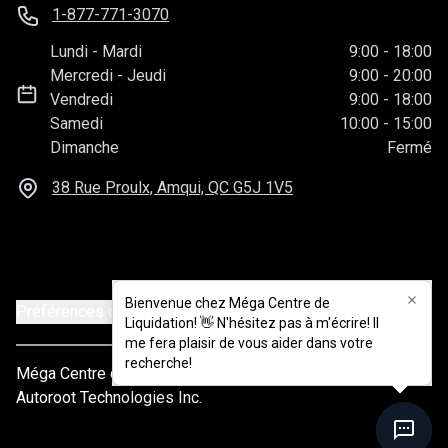
1-877-771-3070
Lundi
-
Mardi
9:00
-
18:00
Mercredi
-
Jeudi
9:00
-
20:00
Vendredi
9:00
-
18:00
Samedi
10:00
-
15:00
Dimanche
Fermé
38 Rue Proulx, Amqui, QC
G5J 1V5
Bienvenue chez Méga Centre de
Bienvenue chez Méga Centre de
Préférences de consentement
Liquidation! 👋 N'hésitez pas à m'écrire! Il
Liquidation! 👋 N'hésitez pas à m'écrire! Il
me fera plaisir de vous aider dans votre
me fera plaisir de vous aider dans votre
recherche!
recherche!
Méga Centre de liquidation
© 2026
Tous droits réservés
Autoroot Technologies Inc.