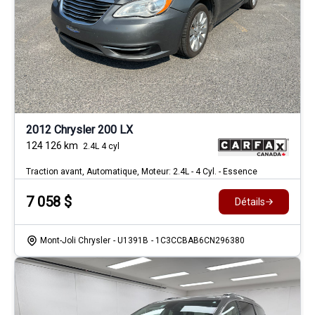
2012 Chrysler 200 LX
124 126
km
2.4L 4 cyl
Traction avant, Automatique, Moteur: 2.4L - 4 Cyl. - Essence
7 058
$
Détails
Mont-Joli Chrysler
- U1391B
- 1C3CCBAB6CN296380