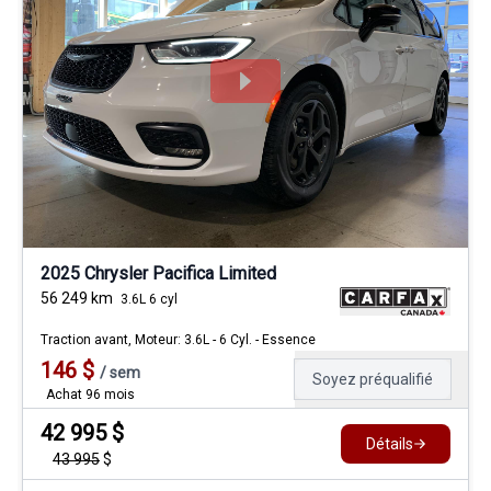
2025 Chrysler Pacifica Limited
56 249
km
3.6L 6 cyl
Traction avant, Moteur: 3.6L - 6 Cyl. - Essence
146
$
/
sem
Soyez préqualifié
Achat 96 mois
42 995
$
Détails
43 995
$