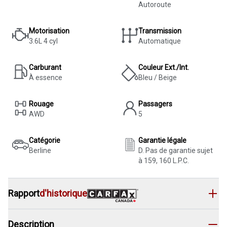
Autoroute
Motorisation
Transmission
3.6L 4 cyl
Automatique
Carburant
Couleur Ext./Int.
À essence
Bleu / Beige
Rouage
Passagers
AWD
5
Catégorie
Garantie légale
Berline
D. Pas de garantie sujet
à 159, 160 L.P.C.
Rapport
d'historique
Description