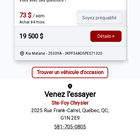
Vous avez des questions ?
Trac
Ess
73
$
14
/
sem
Soyez préqualifié
Achat 84 mois
Ach
19 500
$
20
Détails
Kia Matane
- 25339A
- 3KPF34AD5PE571320
Trouver un véhicule d'occasion
Venez l'essayer
Ste-Foy Chrysler
2025 Rue Frank-Carrel
,
Québec
,
QC
,
G1N 2E9
581-705-0805