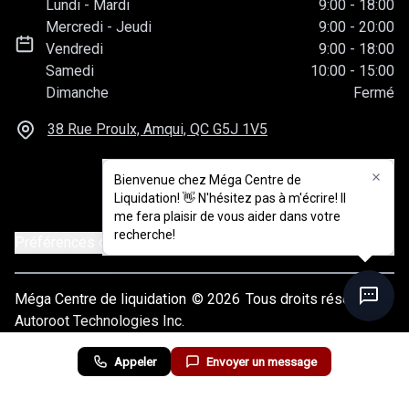
Lundi
-
Mardi
9:00
-
18:00
Mercredi
-
Jeudi
9:00
-
20:00
Vendredi
9:00
-
18:00
Samedi
10:00
-
15:00
Dimanche
Fermé
38 Rue Proulx, Amqui, QC
G5J 1V5
Bienvenue chez Méga Centre de
Liquidation! 👋 N'hésitez pas à m'écrire! Il
me fera plaisir de vous aider dans votre
recherche!
Préférences de consentement
Méga Centre de liquidation
© 2026
Tous droits réservés
Autoroot Technologies Inc.
Appeler
Envoyer un message