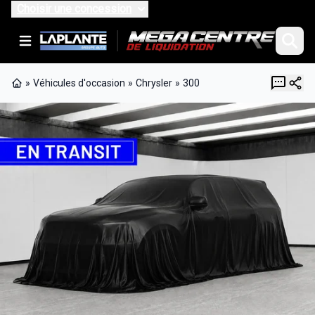
Choisir une concession
»
Véhicules d'occasion
»
Chrysler
»
300
Page d'accueil