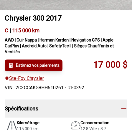
Chrysler
300
2017
C
|
115 000 km
AWD | Cuir Nappa | Harman Kardon | Navigation GPS | Apple
CarPlay | Android Auto | SafetyTec II | Sièges Chauffants et
Ventilés
17 000
$
Estimez vos paiements
Ste-Foy Chrysler
VIN
:
2C3CCAKG8HH610261
- #
F0392
Spécifications
Kilométrage
Consommation
115 000 km
12.8 Ville / 8.7