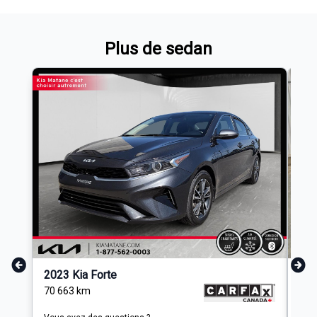
Plus de sedan
2023 Kia Forte
201
70 663
km
104