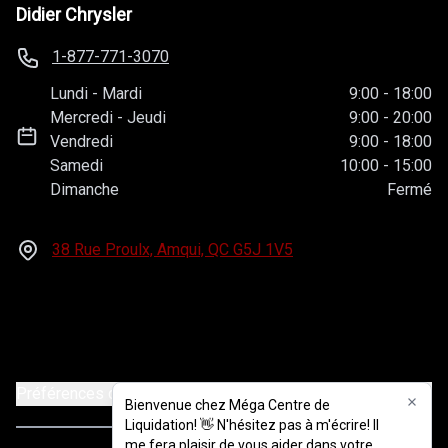
Didier Chrysler
1-877-771-3070
Lundi
-
Mardi
9:00
-
18:00
Mercredi
-
Jeudi
9:00
-
20:00
Vendredi
9:00
-
18:00
Samedi
10:00
-
15:00
Dimanche
Fermé
38 Rue Proulx, Amqui, QC
G5J 1V5
Préférences de consentement
Bienvenue chez Méga Centre de
Liquidation! 👋 N'hésitez pas à m'écrire! Il
me fera plaisir de vous aider dans votre