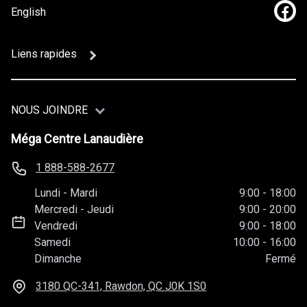
English
Lien
Liens rapides
NOUS JOINDRE
Méga Centre Lanaudière
1 888-588-2677
Lundi
-
Mardi
9:00
-
18:00
Mercredi
-
Jeudi
9:00
-
20:00
Vendredi
9:00
-
18:00
Samedi
10:00
-
16:00
Dimanche
Fermé
3180 QC-341, Rawdon, QC
J0K 1S0