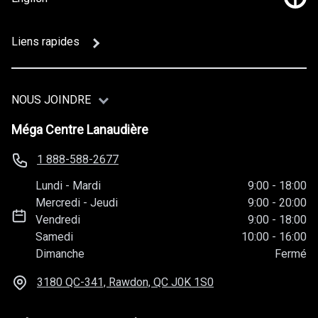
Lien
Liens rapides
NOUS JOINDRE
Méga Centre Lanaudière
1 888-588-2677
Lundi
-
Mardi
9:00
-
18:00
Mercredi
-
Jeudi
9:00
-
20:00
Vendredi
9:00
-
18:00
Samedi
10:00
-
16:00
Dimanche
Fermé
3180 QC-341, Rawdon, QC
J0K 1S0