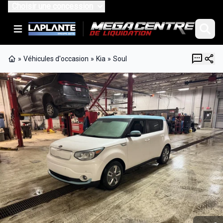
Choisir une concession
»
Véhicules d'occasion
»
Kia
»
Soul
Page d'accueil