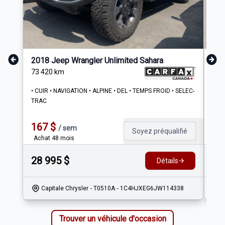
2018 Jeep Wrangler Unlimited Sahara
201
73 420
km
141
• CUIR • NAVIGATION • ALPINE • DEL • TEMPS FROID • SELEC-
4x4 
TRAC
pas
167
$
12
/
sem
Soyez préqualifié
Achat 48 mois
Ach
28 995
$
17
Détails
Capitale Chrysler
- T0510A
- 1C4HJXEG6JW114338
Trouver un véhicule d'occasion