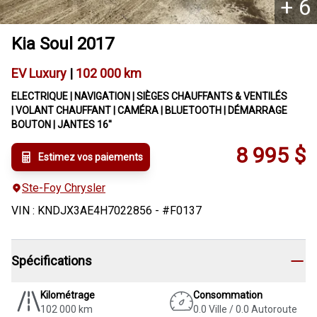
+
6
Kia
Soul
2017
EV Luxury
|
102 000 km
ELECTRIQUE | NAVIGATION | SIÈGES CHAUFFANTS & VENTILÉS
| VOLANT CHAUFFANT | CAMÉRA | BLUETOOTH | DÉMARRAGE
BOUTON | JANTES 16''
8 995
$
Estimez vos paiements
Ste-Foy Chrysler
VIN
:
KNDJX3AE4H7022856
- #
F0137
Spécifications
Kilométrage
Consommation
102 000 km
0.0 Ville / 0.0 Autoroute