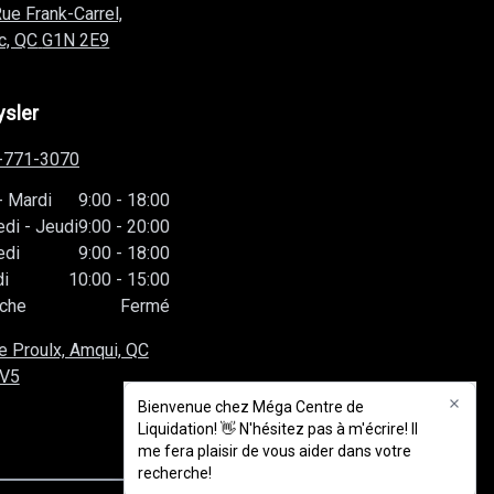
ue Frank-Carrel,
c, QC
G1N 2E9
ysler
-771-3070
-
Mardi
9:00
-
18:00
edi
-
Jeudi
9:00
-
20:00
edi
9:00
-
18:00
i
10:00
-
15:00
che
Fermé
e Proulx, Amqui, QC
1V5
Bienvenue chez Méga Centre de
Bienvenue chez Méga Centre de
Liquidation! 👋 N'hésitez pas à m'écrire! Il
Liquidation! 👋 N'hésitez pas à m'écrire! Il
me fera plaisir de vous aider dans votre
me fera plaisir de vous aider dans votre
recherche!
recherche!