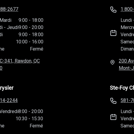
588-2677
1 800
Mardi
9:00
-
18:00
Lundi
di
-
Jeudi
9:00
-
20:00
Mercr
di
9:00
-
18:00
Vendr
10:00
-
16:00
Samed
he
Fermé
Diman
C-341, Rawdon, QC
200 Av
0
Mont-J
rysler
Ste-Foy C
814-2244
581-7
Vendredi
8:00
-
20:00
Lundi
10:30
-
15:30
Vendr
he
Fermé
Samed