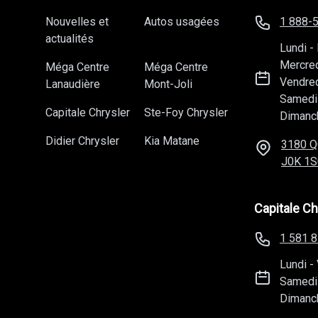
Nouvelles et
Autos usagées
1 888-
actualités
Lundi
-
Mercre
Méga Centre
Méga Centre
Vendre
Lanaudière
Mont-Joli
Samedi
Capitale Chrysler
Ste-Foy Chrysler
Dimanc
Didier Chrysler
Kia Matane
3180 Q
J0K 1S
Capitale Ch
1 581 
Lundi
-
Samedi
Dimanc