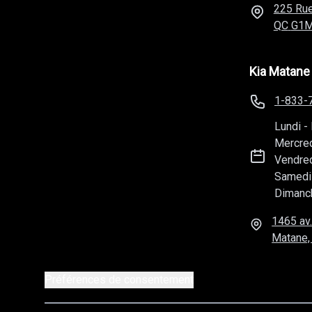
225 Rue
QC
G1M
Kia Matane
1-833-
Lundi
-
Mercre
Vendre
Samedi
Dimanc
1465 av.
Matane,
Préférences de consentement