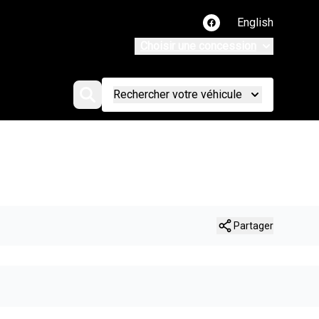
English
Lien vers notre page
Choisir une concession
Rechercher votre véhicule
Partager