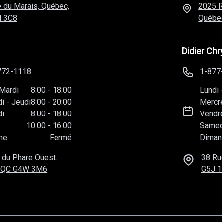
 du Marais, Québec,
2025 R
 3C8
Québe
Didier Chr
772-1118
1-877
Mardi
8:00
-
18:00
Lundi
di
-
Jeudi
8:00
-
20:00
Mercr
di
8:00
-
18:00
Vendr
10:00
-
16:00
Samed
he
Fermé
Diman
 du Phare Ouest,
38 Ru
 QC
G4W 3M6
G5J 