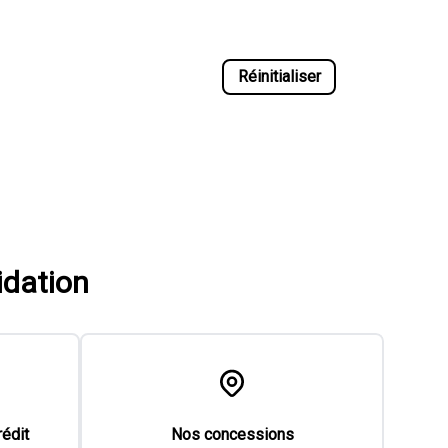
Réinitialiser
idation
rédit
Nos concessions