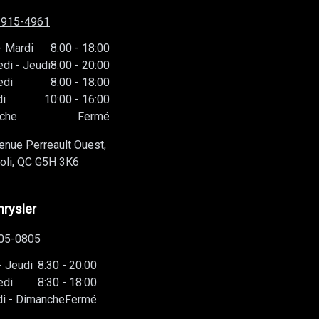
-915-4961
-
Mardi
8:00
-
18:00
edi
-
Jeudi
8:00
-
20:00
edi
8:00
-
18:00
i
10:00
-
16:00
che
Fermé
enue Perreault Ouest,
oli, QC
G5H 3K6
hrysler
05-0805
-
Jeudi
8:30
-
20:00
edi
8:30
-
18:00
i
-
Dimanche
Fermé