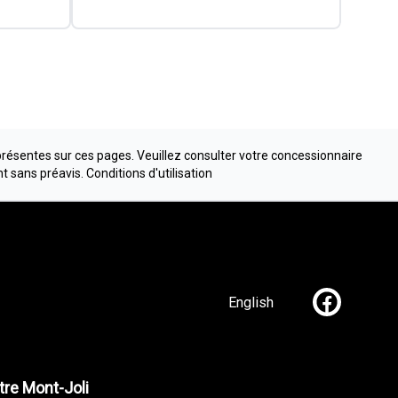
présentes sur ces pages. Veuillez consulter votre concessionnaire
nt sans préavis.
Conditions d'utilisation
English
Lien vers n
re Mont-Joli