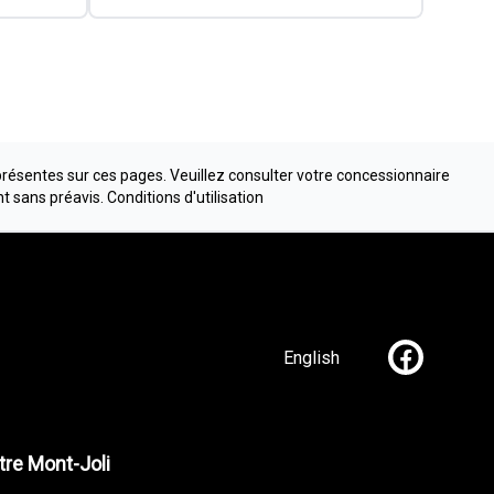
présentes sur ces pages. Veuillez consulter votre concessionnaire
nt sans préavis.
Conditions d'utilisation
English
Lien vers n
re Mont-Joli