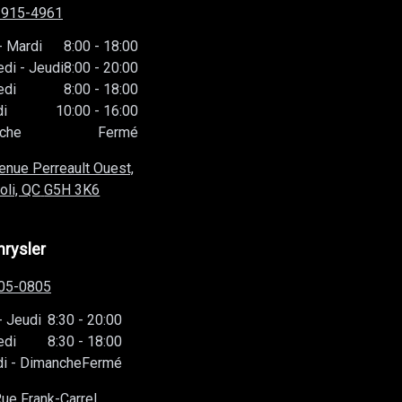
-915-4961
-
Mardi
8:00
-
18:00
edi
-
Jeudi
8:00
-
20:00
edi
8:00
-
18:00
i
10:00
-
16:00
che
Fermé
enue Perreault Ouest,
oli, QC
G5H 3K6
hrysler
05-0805
-
Jeudi
8:30
-
20:00
edi
8:30
-
18:00
i
-
Dimanche
Fermé
ue Frank-Carrel,