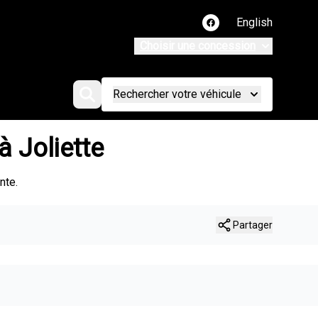
English
Lien vers notre page
Choisir une concession
Rechercher votre véhicule
 Joliette
nte.
Partager