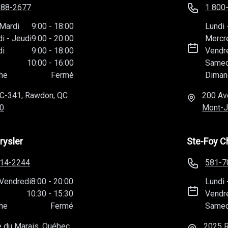
588-2677
1 800
Mardi
9:00
-
18:00
Lundi
di
-
Jeudi
9:00
-
20:00
Mercr
di
9:00
-
18:00
Vendr
10:00
-
16:00
Samed
he
Fermé
Diman
C-341, Rawdon, QC
200 Av
0
Mont-J
rysler
Ste-Foy C
814-2244
581-7
Vendredi
8:00
-
20:00
Lundi
10:30
-
15:30
Vendr
he
Fermé
Samed
 du Marais, Québec,
2025 R