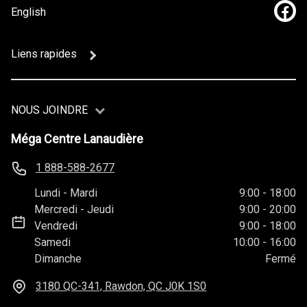
English
Lien
Liens rapides
NOUS JOINDRE
Méga Centre Lanaudière
1 888-588-2677
Lundi
-
Mardi
9:00
-
18:00
Mercredi
-
Jeudi
9:00
-
20:00
Vendredi
9:00
-
18:00
Samedi
10:00
-
16:00
Dimanche
Fermé
3180 QC-341, Rawdon, QC
J0K 1S0