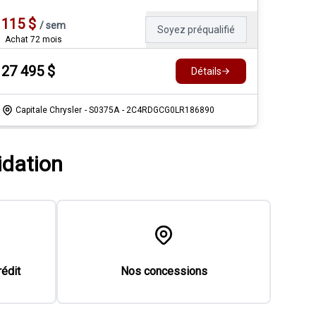
115
$
/
sem
Soyez préqualifié
Achat 72 mois
27 495
$
Détails
Capitale Chrysler
- S0375A
- 2C4RDGCG0LR186890
idation
rédit
Nos concessions