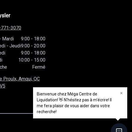
ysler
-771-3070
-
Mardi
9:00
-
18:00
edi
-
Jeudi
9:00
-
20:00
edi
9:00
-
18:00
i
10:00
-
15:00
che
Fermé
e Proulx, Amqui, QC
1V5
Bienvenue chez Méga Centre de
Bienvenue chez Méga Centre de
Liquidation! 👋 N'hésitez pas à m'écrire! Il
Liquidation! 👋 N'hésitez pas à m'écrire! Il
me fera plaisir de vous aider dans votre
me fera plaisir de vous aider dans votre
recherche!
recherche!