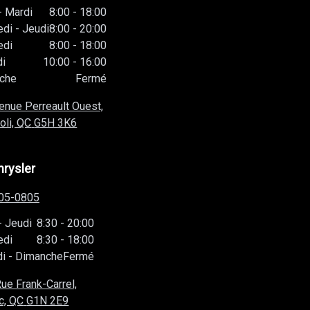
-
Mardi
8:00
-
18:00
edi
-
Jeudi
8:00
-
20:00
edi
8:00
-
18:00
i
10:00
-
16:00
che
Fermé
enue Perreault Ouest,
oli, QC
G5H 3K6
hrysler
05-0805
-
Jeudi
8:30
-
20:00
edi
8:30
-
18:00
i
-
Dimanche
Fermé
ue Frank-Carrel,
c, QC
G1N 2E9