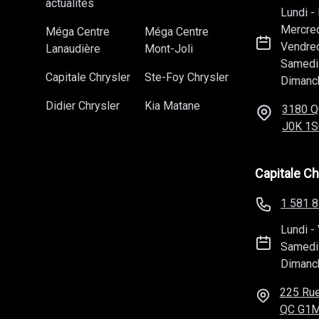
actualités
Lundi
-
Mercre
Méga Centre
Méga Centre
Vendre
Lanaudière
Mont-Joli
Samedi
Capitale Chrysler
Ste-Foy Chrysler
Dimanc
Didier Chrysler
Kia Matane
3180 Q
J0K 1S
Capitale Ch
1 581 
Lundi
-
Samedi
Dimanc
225 Rue
QC
G1M