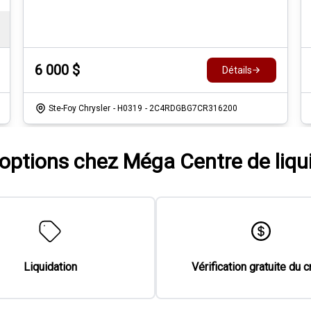
6 000
$
Détails
Ste-Foy Chrysler
- H0319
- 2C4RDGBG7CR316200
'options chez Méga Centre de liqu
Liquidation
Vérification gratuite du c