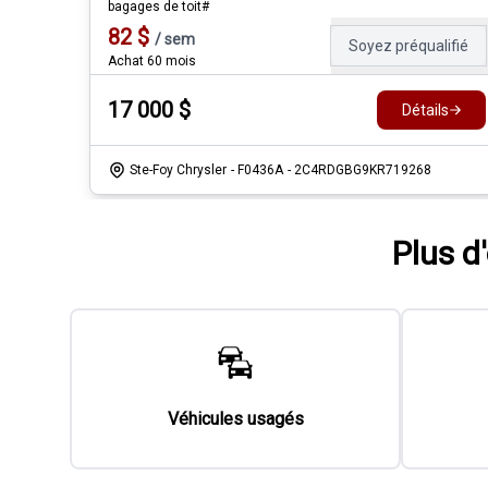
bagages de toit#
82
$
/
sem
Soyez préqualifié
Achat 60 mois
17 000
$
Détails
Ste-Foy Chrysler
- F0436A
- 2C4RDGBG9KR719268
Plus d
Véhicules usagés