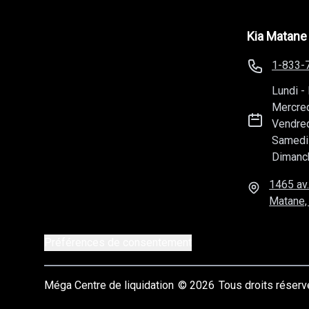
Kia Matane
1-833-
Lundi
-
Mercre
Vendre
Samedi
Dimanc
1465 av.
Matane,
Préférences de consentement
Méga Centre de liquidation
© 2026
Tous droits réser