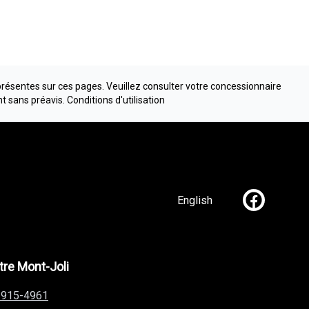
présentes sur ces pages. Veuillez consulter votre concessionnaire
nt sans préavis.
Conditions d'utilisation
English
Lien vers n
re Mont-Joli
-915-4961