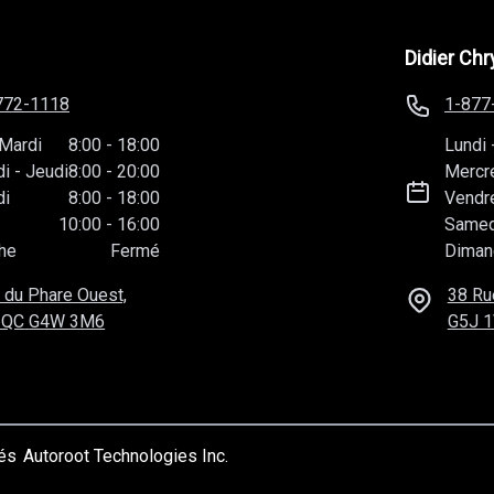
Didier Chr
772-1118
1-877
Mardi
8:00
-
18:00
Lundi
di
-
Jeudi
8:00
-
20:00
Mercr
di
8:00
-
18:00
Vendr
10:00
-
16:00
Samed
he
Fermé
Diman
 du Phare Ouest,
38 Ru
 QC
G4W 3M6
G5J 
vés
Autoroot Technologies Inc.