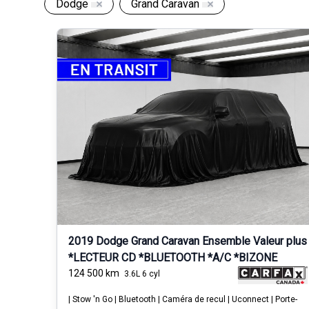
Dodge
Grand Caravan
2019 Dodge Grand Caravan Ensemble Valeur plus
*LECTEUR CD *BLUETOOTH *A/C *BIZONE
124 500
km
3.6L 6 cyl
| Stow 'n Go | Bluetooth | Caméra de recul | Uconnect | Porte-