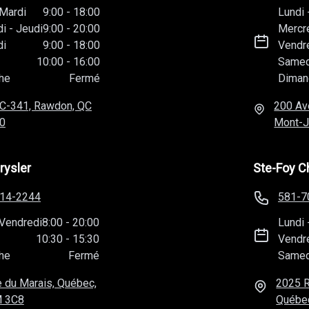
Mardi
9:00
-
18:00
Lundi
di
-
Jeudi
9:00
-
20:00
Mercr
di
9:00
-
18:00
Vendr
10:00
-
16:00
Samed
he
Fermé
Diman
C-341, Rawdon, QC
200 Av
0
Mont-J
rysler
Ste-Foy C
814-2244
581-7
Vendredi
8:00
-
20:00
Lundi
10:30
-
15:30
Vendr
he
Fermé
Samed
 du Marais, Québec,
2025 R
 3C8
Québe