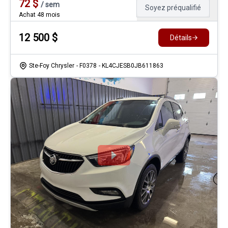
72
$
/
sem
Soyez préqualifié
Achat 48 mois
12 500
$
Détails
Ste-Foy Chrysler
- F0378
- KL4CJESB0JB611863