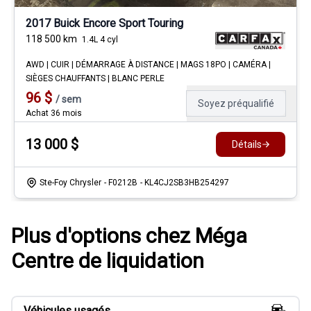
2017 Buick Encore Sport Touring
118 500
km
1.4L 4 cyl
AWD | CUIR | DÉMARRAGE À DISTANCE | MAGS 18PO | CAMÉRA |
SIÈGES CHAUFFANTS | BLANC PERLE
96
$
/
sem
Soyez préqualifié
Achat 36 mois
13 000
$
Détails
Ste-Foy Chrysler
- F0212B
- KL4CJ2SB3HB254297
Plus d'options chez Méga
Centre de liquidation
Véhicules usagés