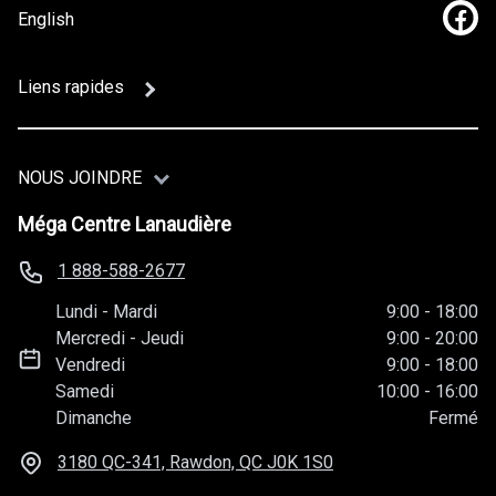
English
Lien
Liens rapides
NOUS JOINDRE
Méga Centre Lanaudière
1 888-588-2677
Lundi
-
Mardi
9:00
-
18:00
Mercredi
-
Jeudi
9:00
-
20:00
Vendredi
9:00
-
18:00
Samedi
10:00
-
16:00
Dimanche
Fermé
3180 QC-341, Rawdon, QC
J0K 1S0