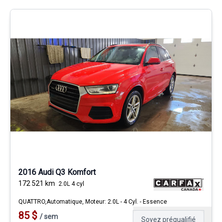
2016 Audi Q3 Komfort
172 521
km
2.0L 4 cyl
QUATTRO,Automatique, Moteur: 2.0L - 4 Cyl. - Essence
85
$
/
sem
Soyez préqualifié