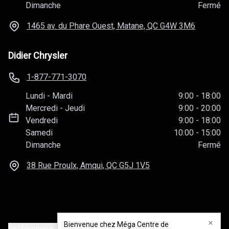
Dimanche
Fermé
1465 av. du Phare Ouest, Matane, QC
G4W 3M6
Didier Chrysler
1-877-771-3070
Lundi
-
Mardi
9:00
-
18:00
Mercredi
-
Jeudi
9:00
-
20:00
Vendredi
9:00
-
18:00
Samedi
10:00
-
15:00
Dimanche
Fermé
38 Rue Proulx, Amqui, QC
G5J 1V5
Bienvenue chez Méga Centre de
Bienvenue chez Méga Centre de
Préférences de consentement