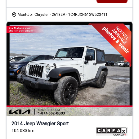
Mont-Joli Chrysler
- 26182A
- 1C4RJXN61SW523411
2014 Jeep Wrangler Sport
104 083
km