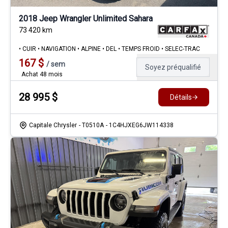
2018 Jeep Wrangler Unlimited Sahara
73 420
km
• CUIR • NAVIGATION • ALPINE • DEL • TEMPS FROID • SELEC-TRAC
167
$
/
sem
Soyez préqualifié
Achat 48 mois
28 995
$
Détails
Capitale Chrysler
- T0510A
- 1C4HJXEG6JW114338