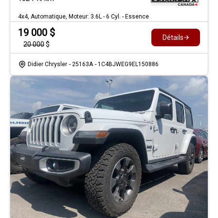
4x4, Automatique, Moteur: 3.6L - 6 Cyl. - Essence
19 000
$
Détails
20 000
$
Didier Chrysler
- 25163A
- 1C4BJWEG9EL150886