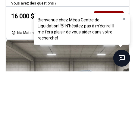
Vous avez des questions ?
16 000
$
Détails
Bienvenue chez Méga Centre de
Bienvenue chez Méga Centre de
Liquidation! 👋 N'hésitez pas à m'écrire! Il
Liquidation! 👋 N'hésitez pas à m'écrire! Il
me fera plaisir de vous aider dans votre
me fera plaisir de vous aider dans votre
Kia Matane
- U1447B
- 1C4AJWAG5EL285316
recherche!
recherche!