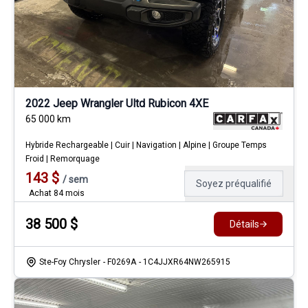
2022 Jeep Wrangler Ultd Rubicon 4XE
65 000
km
Hybride Rechargeable | Cuir | Navigation | Alpine | Groupe Temps
Froid | Remorquage
143
$
/
sem
Soyez préqualifié
Achat 84 mois
38 500
$
Détails
Ste-Foy Chrysler
- F0269A
- 1C4JJXR64NW265915