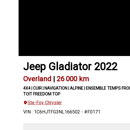
Jeep
Gladiator
2022
Overland
|
26 000 km
4X4 | CUIR | NAVIGATION | ALPINE | ENSEMBLE TEMPS FROI
TOIT FREEDOM TOP
Ste-Foy Chrysler
VIN
:
1C6HJTFG3NL166502
- #
F0171