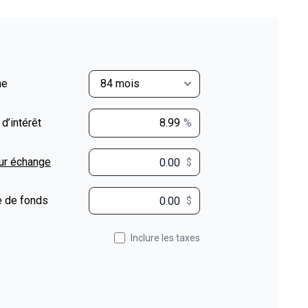
me
 d’intérêt
%
ur échange
$
$
 de fonds
$
Inclure les taxes