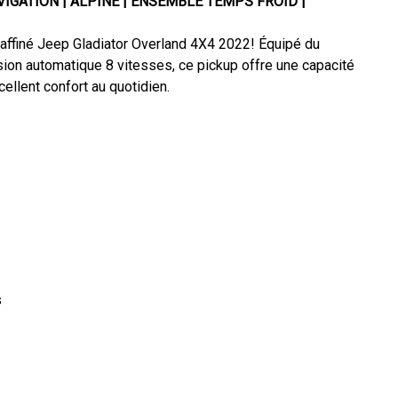
VIGATION | ALPINE | ENSEMBLE TEMPS FROID |
raffiné Jeep Gladiator Overland 4X4 2022! Équipé du
sion automatique 8 vitesses, ce pickup offre une capacité
ellent confort au quotidien.
s