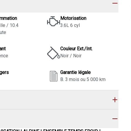
mmation
Motorisation
lle / 10.4
3.6L 6 cyl
ute
ant
Couleur Ext./Int.
ence
Noir / Noir
gers
Garantie légale
B. 3 mois ou 5 000 km