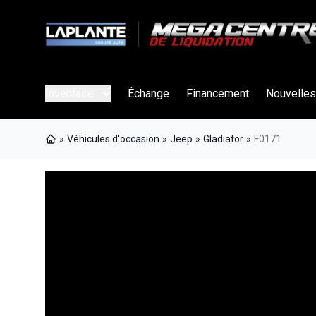
Inventaire
Échange
Financement
Nouvelles
»
Véhicules d'occasion
»
Jeep
»
Gladiator
»
F0171
Page d'accueil