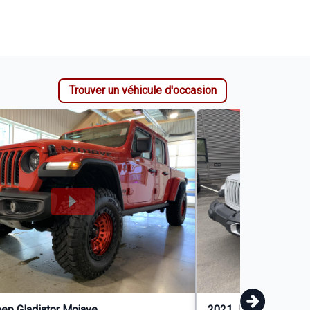
Trouver un véhicule d'occasion
ep Gladiator Mojave
2021 Jeep Gladiator