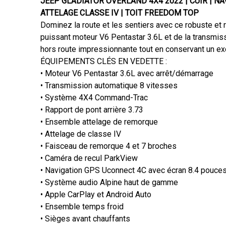
JEEP GLADIATOR OVERLAND 4X4 2022 | CUIR | NA
ATTELAGE CLASSE IV | TOIT FREEDOM TOP
Dominez la route et les sentiers avec ce robuste et 
puissant moteur V6 Pentastar 3.6L et de la transmis
hors route impressionnante tout en conservant un exc
ÉQUIPEMENTS CLÉS EN VEDETTE :
• Moteur V6 Pentastar 3.6L avec arrêt/démarrage
• Transmission automatique 8 vitesses
• Système 4X4 Command-Trac
• Rapport de pont arrière 3.73
• Ensemble attelage de remorque
• Attelage de classe IV
• Faisceau de remorque 4 et 7 broches
• Caméra de recul ParkView
• Navigation GPS Uconnect 4C avec écran 8.4 pouce
• Système audio Alpine haut de gamme
• Apple CarPlay et Android Auto
• Ensemble temps froid
• Sièges avant chauffants