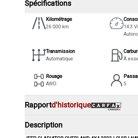
Spécifications
Kilométrage
Conso
26 000 km
14.3 Vi
Autoro
Transmission
Carbur
Automatique
À ess
Rouage
Passa
AWD
5
Rapport
d'historique
Description