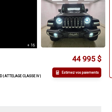
+
16
44 995
$
Estimez vos paiements
D | ATTELAGE CLASSE IV |