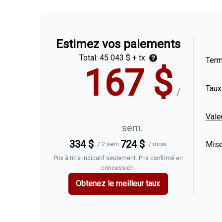
Estimez vos paiements
Total:
45 043 $
+ tx
Ter
167
$
Taux
/
Vale
sem.
334
$
724
$
Mise
/
2 sem.
/
mois
Prix à titre indicatif seulement. Prix confirmé en
concession.
Obtenez le meilleur taux