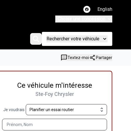
English
Lien vers notre page
Choisir une concession
Rechercher votre véhicule
Textez-moi
Partager
Ce véhicule m'intéresse
Ste-Foy Chrysler
Je voudrais
Prénom, Nom