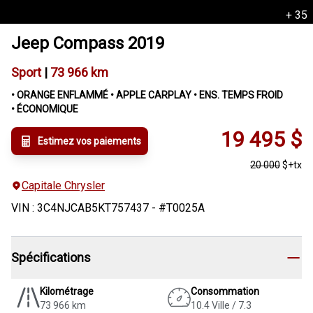
+
35
Jeep
Compass
2019
Sport
|
73 966 km
• ORANGE ENFLAMMÉ • APPLE CARPLAY • ENS. TEMPS FROID
• ÉCONOMIQUE
19 495
$
Estimez vos paiements
20 000
$
+tx
Capitale Chrysler
VIN
:
3C4NJCAB5KT757437
- #
T0025A
Spécifications
Kilométrage
Consommation
73 966 km
10.4 Ville / 7.3