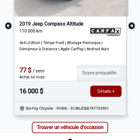
2019 Jeep Compass Altitude
202
110 000
km
75 
4x4 | Edition | Temps Froid | Attelage Remorque |
Jeep
Démarreur à Distance | Apple CarPlay | Android Auto
Com
les 
comp
77
$
97
/
sem
Soyez préqualifié
Achat 60 mois
Ach
26
16 000
$
Détails
2
Ste-Foy Chrysler
- F0406
- 3C4NJDBB7KT753961
Trouver un véhicule d'occasion