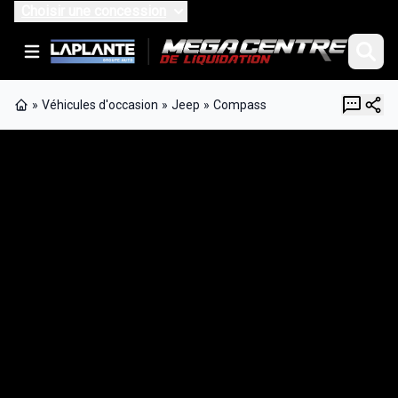
Choisir une concession
»
Véhicules d'occasion
»
Jeep
»
Compass
Page d'accueil