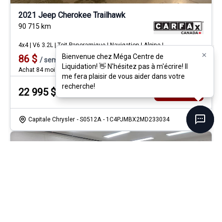
2021 Jeep Cherokee Trailhawk
90 715
km
4x4 | V6 3.2L | Toit Panoramique | Navigation | Alpine |
Bienvenue chez Méga Centre de
Bienvenue chez Méga Centre de
86
$
/
sem
Soyez préqualifié
Liquidation! 👋 N'hésitez pas à m'écrire! Il
Liquidation! 👋 N'hésitez pas à m'écrire! Il
Achat 84 mois
me fera plaisir de vous aider dans votre
me fera plaisir de vous aider dans votre
recherche!
recherche!
22 995
$
Détails
Capitale Chrysler
- S0512A
- 1C4PJMBX2MD233034