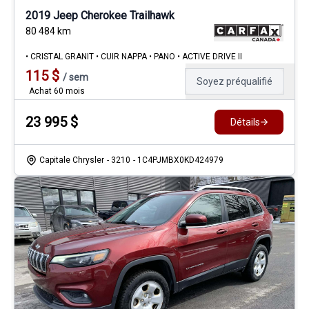
2019 Jeep Cherokee Trailhawk
80 484
km
• CRISTAL GRANIT • CUIR NAPPA • PANO • ACTIVE DRIVE II
115
$
/
sem
Soyez préqualifié
Achat 60 mois
23 995
$
Détails
Capitale Chrysler
- 3210
- 1C4PJMBX0KD424979