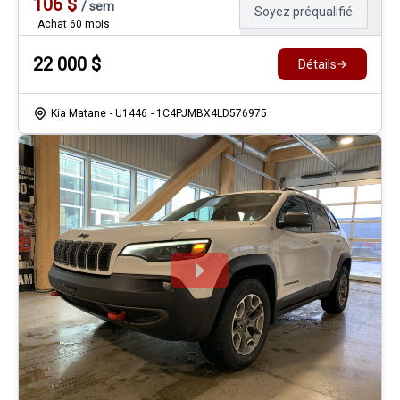
106
$
/
sem
Soyez préqualifié
Achat 60 mois
22 000
$
Détails
Kia Matane
- U1446
- 1C4PJMBX4LD576975