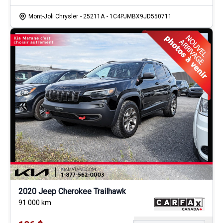
Mont-Joli Chrysler
- 25211A
- 1C4PJMBX9JD550711
2020 Jeep Cherokee Trailhawk
91 000
km