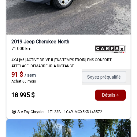
2019 Jeep Cherokee North
71 000
km
4X4 |V6 |ACTIVE DRIVE II |ENS TEMPS FROID| ENS CONFORT|
ATTELAGE |DEMARREUR A DISTANCE
91
$
/
sem
Soyez préqualifié
Achat 60 mois
18 995
$
Détails
Ste-Foy Chrysler
- 1T123B
- 1C4PJMCX5KD148572