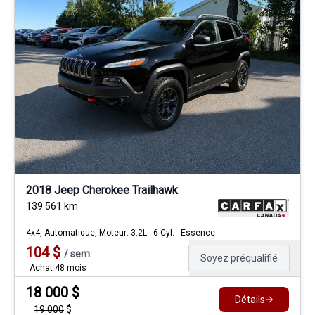
2018 Jeep Cherokee Trailhawk
139 561
km
4x4, Automatique, Moteur: 3.2L - 6 Cyl. - Essence
104
$
/
sem
Soyez préqualifié
Achat 48 mois
18 000
$
Détails
19 000
$