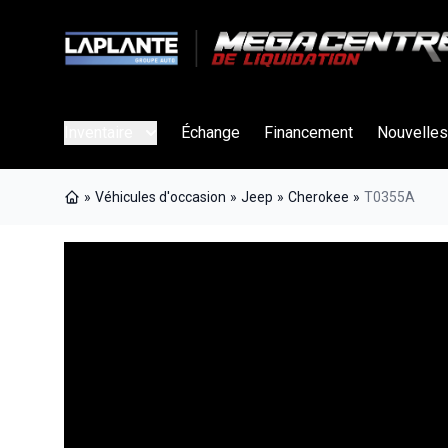
Inventaire
Échange
Financement
Nouvelles
»
Véhicules d'occasion
»
Jeep
»
Cherokee
»
T0355A
Page d'accueil