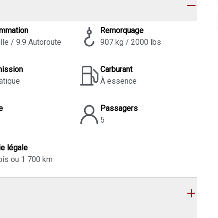
mmation
Remorquage
lle / 9.9 Autoroute
907 kg / 2000 lbs
mission
Carburant
atique
À essence
e
Passagers
5
ie légale
ois ou 1 700 km