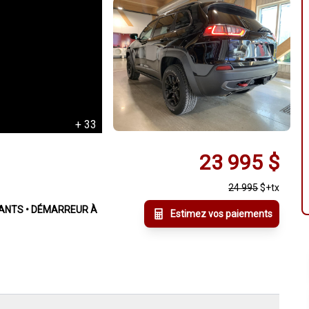
+
33
23 995
$
24 995
$
+tx
FFANTS • DÉMARREUR À
Estimez vos paiements