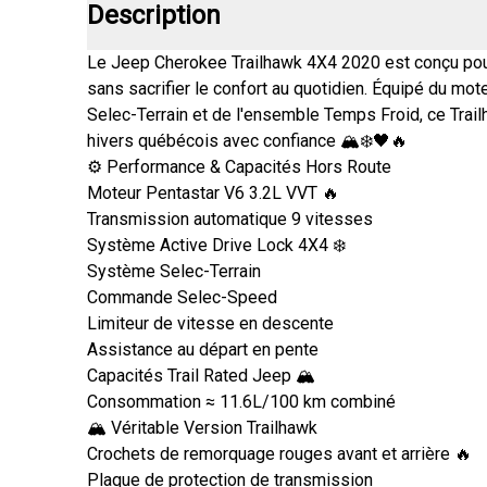
Description
Le Jeep Cherokee Trailhawk 4X4 2020 est conçu pour
sans sacrifier le confort au quotidien. Équipé du mo
Selec-Terrain et de l'ensemble Temps Froid, ce Trailha
hivers québécois avec confiance 🏔️❄️🖤🔥
⚙️ Performance & Capacités Hors Route
Moteur Pentastar V6 3.2L VVT 🔥
Transmission automatique 9 vitesses
Système Active Drive Lock 4X4 ❄️
Système Selec-Terrain
Commande Selec-Speed
Limiteur de vitesse en descente
Assistance au départ en pente
Capacités Trail Rated Jeep 🏔️
Consommation ≈ 11.6L/100 km combiné
🏔️ Véritable Version Trailhawk
Crochets de remorquage rouges avant et arrière 🔥
Plaque de protection de transmission