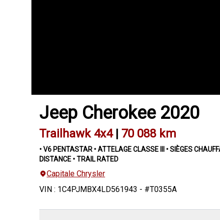
Jeep
Cherokee
2020
Trailhawk 4x4
|
70 088 km
• V6 PENTASTAR • ATTELAGE CLASSE III • SIÈGES CHAU
DISTANCE • TRAIL RATED
Capitale Chrysler
VIN
:
1C4PJMBX4LD561943
- #
T0355A