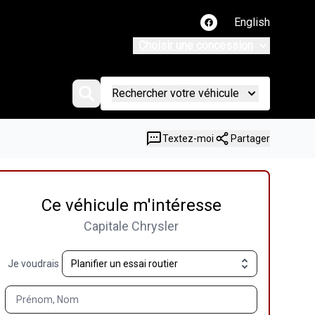
English
Lien vers notre page
Choisir une concession
Rechercher votre véhicule
Textez-moi
Partager
Ce véhicule m'intéresse
Capitale Chrysler
Je voudrais
Prénom, Nom