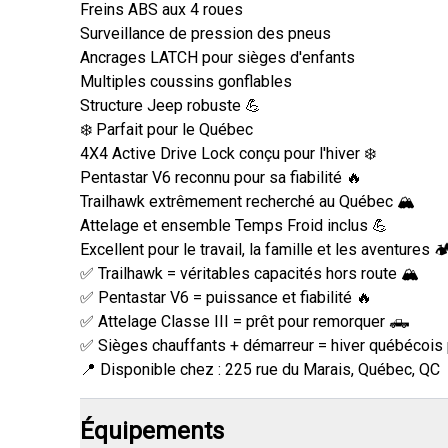
Freins ABS aux 4 roues
Surveillance de pression des pneus
Ancrages LATCH pour sièges d'enfants
Multiples coussins gonflables
Structure Jeep robuste 💪
❄️ Parfait pour le Québec
4X4 Active Drive Lock conçu pour l'hiver ❄️
Pentastar V6 reconnu pour sa fiabilité 🔥
Trailhawk extrêmement recherché au Québec 🏔️
Attelage et ensemble Temps Froid inclus 💪
Excellent pour le travail, la famille et les aventures 🏕
✅ Trailhawk = véritables capacités hors route 🏔️
✅ Pentastar V6 = puissance et fiabilité 🔥
✅ Attelage Classe III = prêt pour remorquer 🛻
✅ Sièges chauffants + démarreur = hiver québécois p
📍 Disponible chez : 225 rue du Marais, Québec, QC
Équipements