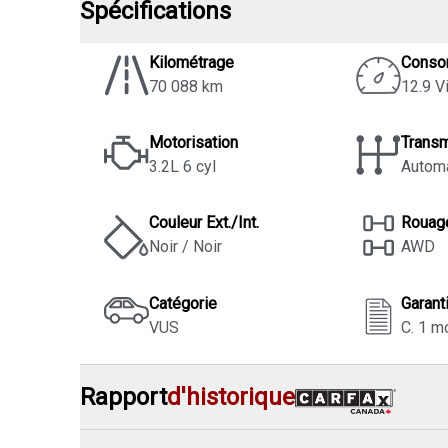
Spécifications
Kilométrage
Conso
70 088 km
12.9 Vi
Motorisation
Trans
3.2L 6 cyl
Autom
Couleur Ext./Int.
Rouag
Noir / Noir
AWD
Catégorie
Garant
VUS
C. 1 m
Rapport
d'historique