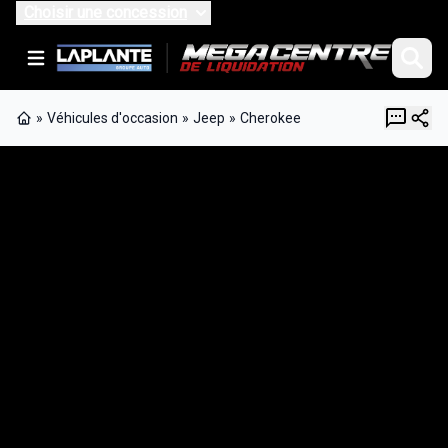
Choisir une concession
»
Véhicules d'occasion
»
Jeep
»
Cherokee
Page d'accueil