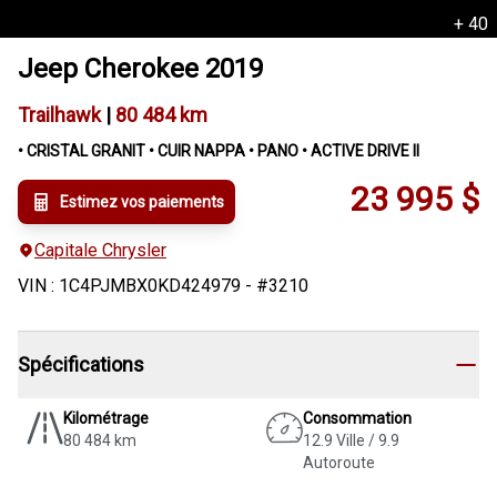
+
40
Jeep
Cherokee
2019
Trailhawk
|
80 484 km
• CRISTAL GRANIT • CUIR NAPPA • PANO • ACTIVE DRIVE II
23 995
$
Estimez vos paiements
Capitale Chrysler
VIN
:
1C4PJMBX0KD424979
- #
3210
Spécifications
Kilométrage
Consommation
80 484 km
12.9 Ville / 9.9
Autoroute