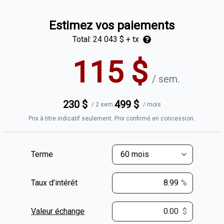
Estimez vos paiements
Total:
24 043 $
+ tx
115
$
/
sem.
230
$
499
$
/
2 sem.
/
mois
Prix à titre indicatif seulement. Prix confirmé en concession.
Terme
Taux d’intérêt
%
Valeur échange
$
$