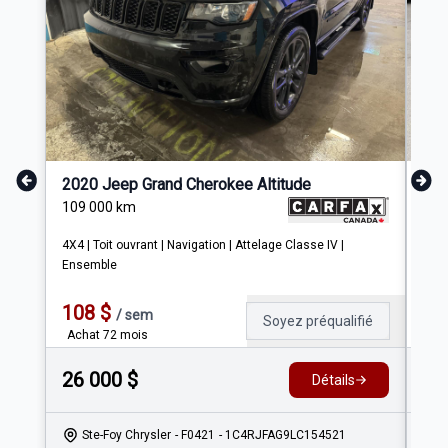
2020 Jeep Grand Cherokee Altitude
202
109 000
km
104
4X4 | Toit ouvrant | Navigation | Attelage Classe IV |
4x4 
Ensemble
Navi
108
$
13
/
sem
Soyez préqualifié
Achat 72 mois
Ach
26 000
$
37
Détails
Ste-Foy Chrysler
- F0421
- 1C4RJFAG9LC154521