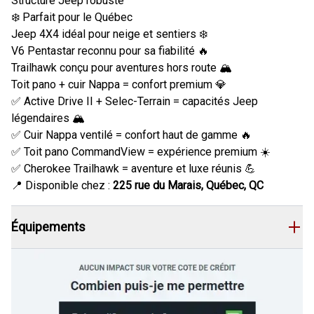
Structure Jeep robuste
❄️ Parfait pour le Québec
Jeep 4X4 idéal pour neige et sentiers ❄️
V6 Pentastar reconnu pour sa fiabilité 🔥
Trailhawk conçu pour aventures hors route 🏔️
Toit pano + cuir Nappa = confort premium 💎
✅ Active Drive II + Selec-Terrain = capacités Jeep
légendaires 🏔️
✅ Cuir Nappa ventilé = confort haut de gamme 🔥
✅ Toit pano CommandView = expérience premium ☀️
✅ Cherokee Trailhawk = aventure et luxe réunis 💪
📍 Disponible chez :
225 rue du Marais, Québec, QC
Équipements