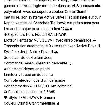
capacités hors route légendaires Jeep, confort haut de
gamme et technologie moderne dans un VUS compact ultra
polyvalent. Avec sa superbe couleur Cristal Granit
métallisé, son système Active Drive II et son intérieur cuir
Nappa ventilé, ce Cherokee Trailhawk est prêt autant pour
les sentiers que pour le quotidien 🩶🏔️🔥
⚙️ Capacités Hors Route TRAILHAWK
Moteur Pentastar V6 3.2L VVT avec arrêt/démarrage 🔥
Transmission automatique 9 vitesses avec Active Drive II
Système Jeep Active Drive II 🏔️
Sélecteur Selec-Terrain Jeep
Commande Selec-Speed en descente 💪
Assistance départ en pente
Limiteur vitesse en descente
Contrôle électronique d’antidérapage
Consommation ≈ 11.6L/100 km combiné
Coût carburant annuel ≈ 2 366$
🖤 Style TRAILHAWK Premium
Couleur Cristal Granit métallisé 🔥