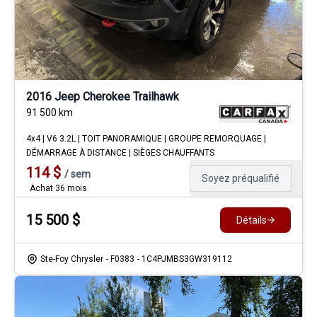
2016 Jeep Cherokee Trailhawk
91 500
km
4x4 | V6 3.2L | TOIT PANORAMIQUE | GROUPE REMORQUAGE |
DÉMARRAGE À DISTANCE | SIÈGES CHAUFFANTS
114
$
/
sem
Soyez préqualifié
Achat 36 mois
15 500
$
Détails
Ste-Foy Chrysler
- F0383
- 1C4PJMBS3GW319112