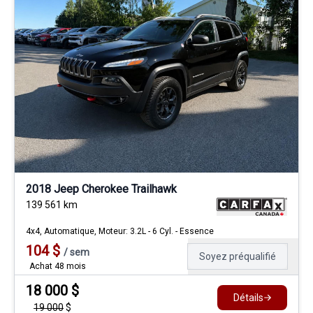
2018 Jeep Cherokee Trailhawk
139 561
km
4x4, Automatique, Moteur: 3.2L - 6 Cyl. - Essence
104
$
/
sem
Soyez préqualifié
Achat 48 mois
18 000
$
Détails
19 000
$