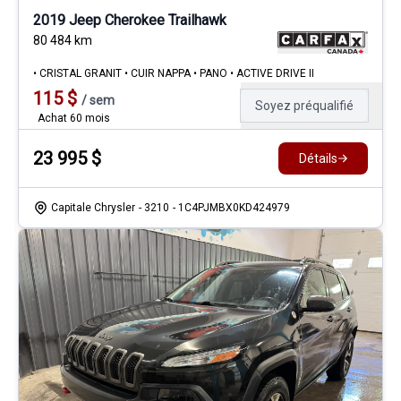
2019 Jeep Cherokee Trailhawk
80 484
km
• CRISTAL GRANIT • CUIR NAPPA • PANO • ACTIVE DRIVE II
115
$
/
sem
Soyez préqualifié
Achat 60 mois
23 995
$
Détails
Capitale Chrysler
- 3210
- 1C4PJMBX0KD424979