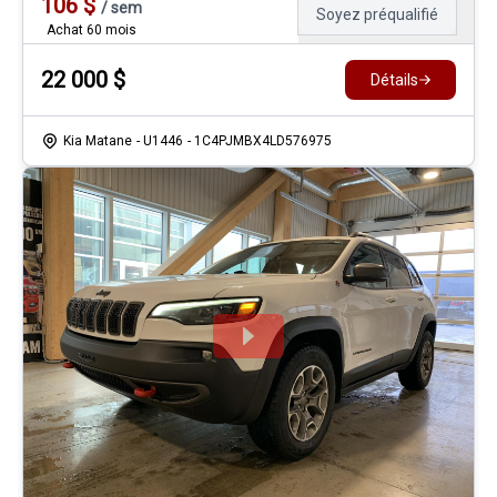
106
$
/
sem
Soyez préqualifié
Achat 60 mois
22 000
$
Détails
Kia Matane
- U1446
- 1C4PJMBX4LD576975