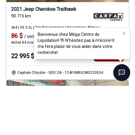
2021 Jeep Cherokee Trailhawk
90 715
km
4x4 | V6 3.2L | Toit Panoramique | Navigation | Alpine |
Bienvenue chez Méga Centre de
Bienvenue chez Méga Centre de
86
$
/
sem
Soyez préqualifié
Liquidation! 👋 N'hésitez pas à m'écrire! Il
Liquidation! 👋 N'hésitez pas à m'écrire! Il
Achat 84 mois
me fera plaisir de vous aider dans votre
me fera plaisir de vous aider dans votre
recherche!
recherche!
22 995
$
Détails
Capitale Chrysler
- S0512A
- 1C4PJMBX2MD233034