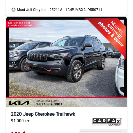
Mont-Joli Chrysler
- 25211A
- 1C4PJMBX9JD550711
2020 Jeep Cherokee Trailhawk
91 000
km