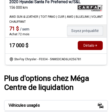
2020 Hyundai Santa Fe Preferred w/S&L
156 000
km
AWD SUN & LEATHER | TOIT PANO | CUIR | AWD | BLUELINK | VOLANT
CHAUFFANT
71
$
/
sem
Soyez préqualifié
Achat 72 mois
17 000
$
Détails
Ste-Foy Chrysler
- F0334
- 5NMS3CAD6LH256781
Plus d'options chez Méga
Centre de liquidation
Véhicules usagés