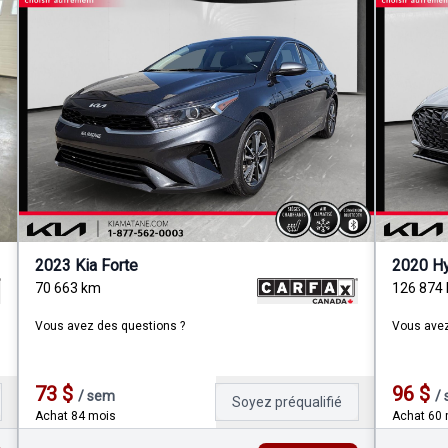
2023 Kia Forte
2020 Hy
70 663
km
126 874
Vous avez des questions ?
Vous avez
73
$
96
$
/
sem
/
Soyez préqualifié
Achat 84 mois
Achat 60 