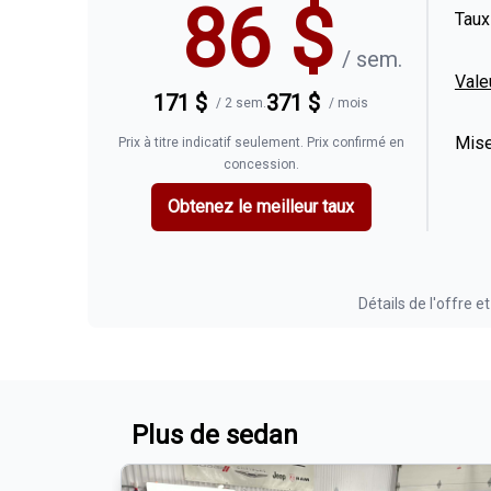
86
$
Taux
/
sem.
Vale
171
$
371
$
/
2 sem.
/
mois
Mise
Prix à titre indicatif seulement. Prix confirmé en
concession.
Obtenez le meilleur taux
Détails de l'offre et
Plus de sedan