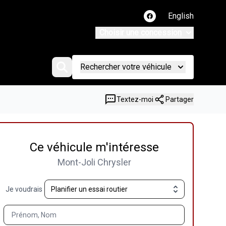
English
Lien vers notre page
Choisir une concession
Rechercher votre véhicule
Textez-moi
Partager
Ce véhicule m'intéresse
Mont-Joli Chrysler
Je voudrais
Prénom, Nom