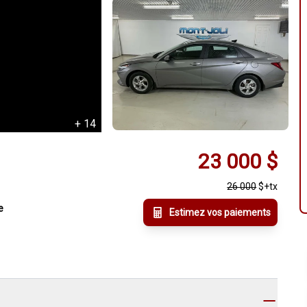
+
14
23 000
$
26 000
$
+tx
e
Estimez vos paiements