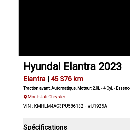
Hyundai
Elantra
2023
Elantra
|
45 376 km
Traction avant, Automatique, Moteur: 2.0L - 4 Cyl. - Essenc
Mont-Joli Chrysler
VIN
:
KMHLM4AG3PU586132
- #
U1925A
Spécifications