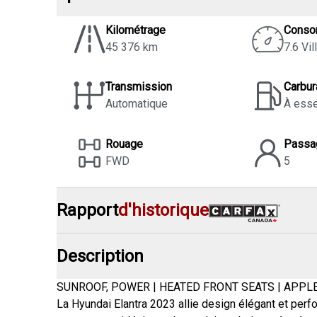
Kilométrage
Conso
45 376 km
7.6 Vil
Transmission
Carbur
Automatique
À ess
Rouage
Passa
FWD
5
Rapport
d'historique
Description
SUNROOF, POWER | HEATED FRONT SEATS | APPL
La Hyundai Elantra 2023 allie design élégant et pe