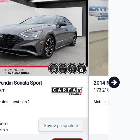
undai Sonata Sport
2014 Mazda Mazda3
km
173 218
km
 des questions ?
Moteur: 2.0L - 4 Cyl. - Ess
sem
Soyez préqualifié
mois