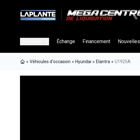
Inventaire
Échange
Financement
Nouvelles
»
Véhicules d'occasion
»
Hyundai
»
Elantra
»
U1925A
Page d'accueil