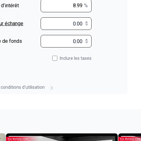
 d’intérêt
%
ur échange
$
$
 de fonds
$
Inclure les taxes
 conditions d'utilisation