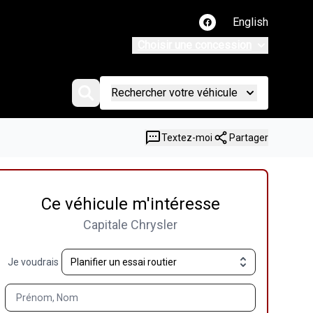
English
Lien vers notre page
Choisir une concession
Rechercher votre véhicule
Textez-moi
Partager
Ce véhicule m'intéresse
Capitale Chrysler
Je voudrais
Prénom, Nom