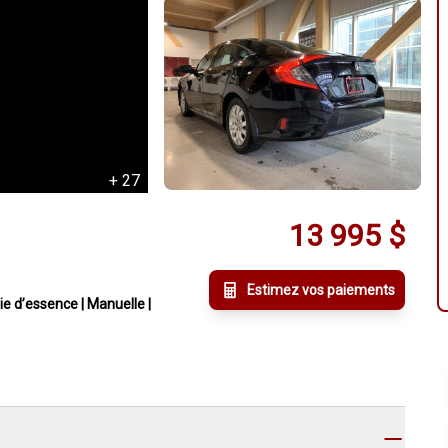
+
27
13 995
$
Estimez vos paiements
ie d’essence | Manuelle |