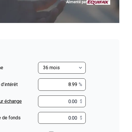
Alimenté par
me
 d’intérêt
%
ur échange
$
$
 de fonds
$