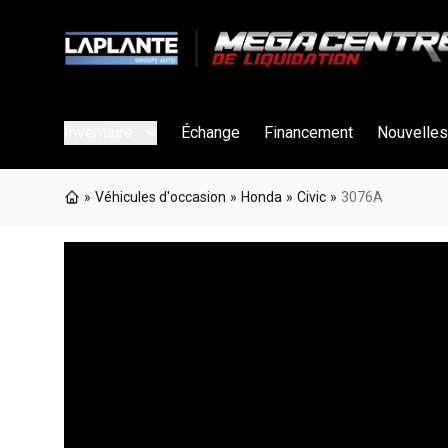
Inventaire
Échange
Financement
Nouvelles
»
Véhicules d'occasion
»
Honda
»
Civic
»
3076A
Page d'accueil