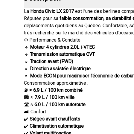
La
Honda Civic LX 2017
est l’une des berlines compa
Réputée pour sa
faible consommation, sa durabilité 
déplacements quotidiens au Québec. Confortable, sécu
très recherché sur le marché des véhicules d’occasio
⚙️ Performance & Conduite
🔹
Moteur 4 cylindres 2.0L i-VTEC
🔹
Transmission automatique CVT
🔹
Traction avant (FWD)
🔹
Direction assistée électrique
🔹
Mode ECON pour maximiser l’économie de carbur
Consommation approximative :
⛽
≈ 6.9 L / 100 km combiné
🏙️
≈ 7.9 L / 100 km ville
🛣️
≈ 6.0 L / 100 km autoroute
🛋️ Confort
✔️
Sièges avant chauffants
✔️
Climatisation automatique
✔️
Volant multifonction