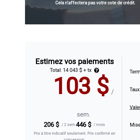
Cela n'affectera pas votre cote de crédit.
Estimez vos paiements
Total:
14 043 $
+ tx
Ter
103
$
Taux
/
Vale
sem.
206
$
446
$
Mise
/
2 sem.
/
mois
Prix à titre indicatif seulement. Prix confirmé en
concession.