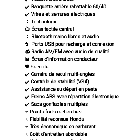
✔️
Banquette arrière rabattable 60/40
✔️
Vitres et serrures électriques
📱 Technologie
📺
Écran tactile central
📱
Bluetooth mains libres et audio
🔌
Ports USB pour recharge et connexion
📻
Radio AM/FM avec audio de qualité
📊
Écran d’information conducteur
🛡️ Sécurité
✔️
Caméra de recul multi-angles
✔️
Contrôle de stabilité (VSA)
✔️
Assistance au départ en pente
✔️
Freins ABS avec répartition électronique
✔️
Sacs gonflables multiples
⭐ Points forts recherchés
⭐
Fiabilité reconnue Honda
⭐
Très économique en carburant
⭐
Coût d’entretien abordable