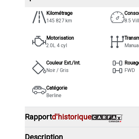
Kilométrage
Conso
145 827 km
8.5 Vil
Motorisation
Trans
2.0L 4 cyl
Manua
Couleur Ext./Int.
Rouag
Noir / Gris
FWD
Catégorie
Berline
Rapport
d'historique
Description