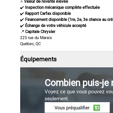
⭐
Valeur de revente élevée
✔️
Inspection mécanique complète effectuée
✔️
Rapport Carfax disponible
✔️
Financement disponible (1re, 2e, 3e chance au cré
✔️
Échange de votre véhicule accepté
📍
Capitale Chrysler
225 rue du Marais
Québec, QC
Équipements
Combien puis-je
Voyez ce que vous pouvez vou
seulement.