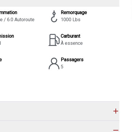
mmation
Remorquage
le / 6.0 Autoroute
1000 Lbs
mission
Carburant
l
À essence
e
Passagers
5