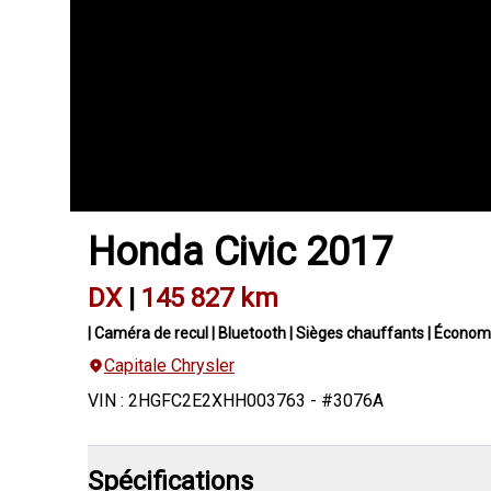
Honda
Civic
2017
DX
|
145 827 km
| Caméra de recul | Bluetooth | Sièges chauffants | Économ
Capitale Chrysler
VIN
:
2HGFC2E2XHH003763
- #
3076A
Spécifications