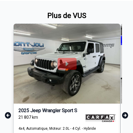
Plus de VUS
202
2025 Jeep Wrangler Sport S
27 
21 807
km
• TU
4x4, Automatique, Moteur: 2.0L - 4 Cyl. - Hybride