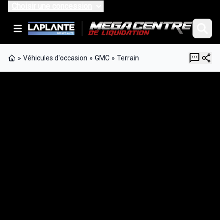
Choisir une concession
»
Véhicules d'occasion
»
GMC
»
Terrain
Page d'accueil