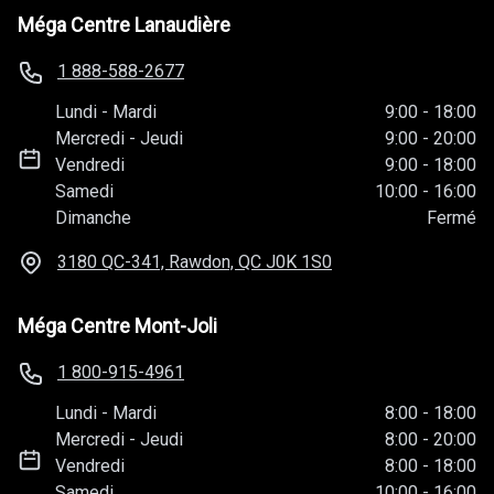
Méga Centre Lanaudière
1 888-588-2677
Lundi
-
Mardi
9:00
-
18:00
Mercredi
-
Jeudi
9:00
-
20:00
Vendredi
9:00
-
18:00
Samedi
10:00
-
16:00
Dimanche
Fermé
3180 QC-341, Rawdon, QC
J0K 1S0
Méga Centre Mont-Joli
1 800-915-4961
Lundi
-
Mardi
8:00
-
18:00
Mercredi
-
Jeudi
8:00
-
20:00
Vendredi
8:00
-
18:00
Samedi
10:00
-
16:00