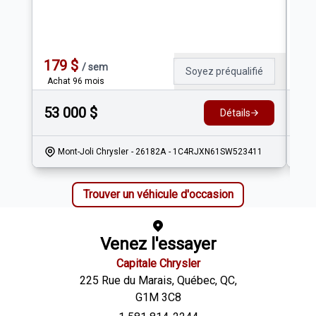
ATT
179
$
14
/
sem
Soyez préqualifié
Achat 96 mois
Ach
53 000
$
38
Détails
Mont-Joli Chrysler
- 26182A
- 1C4RJXN61SW523411
Trouver un véhicule d'occasion
Venez l'essayer
Capitale Chrysler
225 Rue du Marais
,
Québec
,
QC
,
G1M 3C8