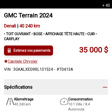
+
40
GMC
Terrain
2024
Denali
|
40 240 km
• TOIT OUVRANT • BOSE • AFFICHAGE TÊTE HAUTE • CUIR •
CARPLAY
35 000
$
Estimez vos paiements
Capitale Chrysler
VIN
:
3GKALXEG9RL131524
- #
T0413A
Spécifications
Kilométrage
Consommation
40 240 km
10.1 Ville / 8.4
Autoroute