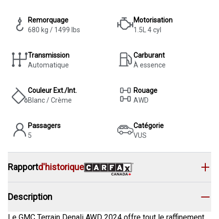
Remorquage
Motorisation
680 kg / 1499 lbs
1.5L 4 cyl
Transmission
Carburant
Automatique
À essence
Couleur Ext./Int.
Rouage
Blanc / Crème
AWD
Passagers
Catégorie
5
VUS
Rapport
d'historique
Description
Le GMC Terrain Denali AWD 2024 offre tout le raffinement