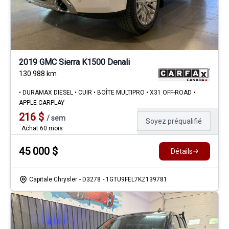
2019 GMC Sierra K1500 Denali
130 988
km
• DURAMAX DIESEL • CUIR • BOÎTE MULTIPRO • X31 OFF-ROAD •
APPLE CARPLAY
216
$
/
sem
Soyez préqualifié
Achat 60 mois
45 000
$
Détails
Capitale Chrysler
- D3278
- 1GTU9FEL7KZ139781