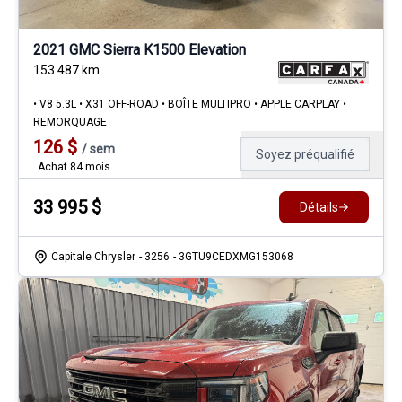
2021 GMC Sierra K1500 Elevation
153 487
km
• V8 5.3L • X31 OFF-ROAD • BOÎTE MULTIPRO • APPLE CARPLAY •
REMORQUAGE
126
$
/
sem
Soyez préqualifié
Achat 84 mois
33 995
$
Détails
Capitale Chrysler
- 3256
- 3GTU9CEDXMG153068