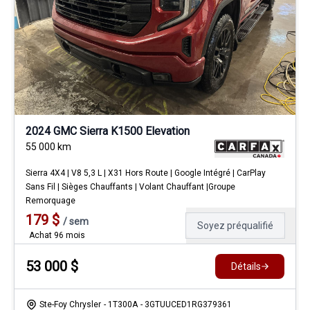
2024 GMC Sierra K1500 Elevation
55 000
km
Sierra 4X4 | V8 5,3 L | X31 Hors Route | Google Intégré | CarPlay
Sans Fil | Sièges Chauffants | Volant Chauffant |Groupe
Remorquage
179
$
/
sem
Soyez préqualifié
Achat 96 mois
53 000
$
Détails
Ste-Foy Chrysler
- 1T300A
- 3GTUUCED1RG379361