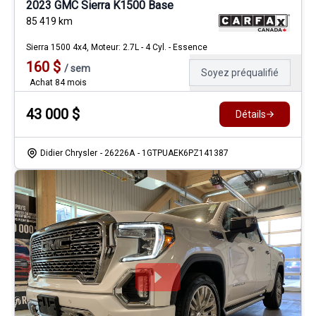
2023 GMC Sierra K1500 Base
85 419
km
Sierra 1500 4x4, Moteur: 2.7L - 4 Cyl. - Essence
160
$
/
sem
Soyez préqualifié
Achat 84 mois
43 000
$
Détails
Didier Chrysler
- 26226A
- 1GTPUAEK6PZ141387