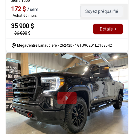
Sierra 1500
172
$
/
sem
Soyez préqualifié
Achat 60 mois
35 900
$
Détails
36 000
$
MegaCentre Lanaudiere
- 26242b
- 1GTU9CED1LZ168542