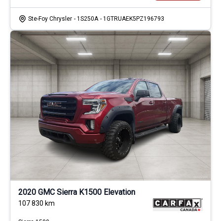
Ste-Foy Chrysler
- 1S250A
- 1GTRUAEK5PZ196793
2020 GMC Sierra K1500 Elevation
107 830
km