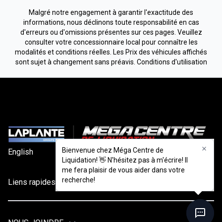
Malgré notre engagement à garantir l'exactitude des
informations, nous déclinons toute responsabilité en cas
d'erreurs ou d'omissions présentes sur ces pages. Veuillez
consulter votre concessionnaire local pour connaître les
modalités et conditions réelles. Les Prix des véhicules affichés
sont sujet à changement sans préavis.
Conditions d'utilisation
Bienvenue chez Méga Centre de
Bienvenue chez Méga Centre de
English
Lien
Liquidation! 👋 N'hésitez pas à m'écrire! Il
Liquidation! 👋 N'hésitez pas à m'écrire! Il
me fera plaisir de vous aider dans votre
me fera plaisir de vous aider dans votre
recherche!
recherche!
Liens rapides