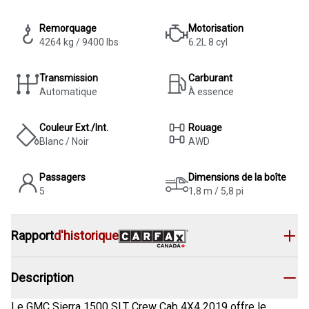
Remorquage
Motorisation
4264 kg / 9400 lbs
6.2L 8 cyl
Transmission
Carburant
Automatique
À essence
Couleur Ext./Int.
Rouage
Blanc / Noir
AWD
Passagers
Dimensions de la boîte
5
1,8 m / 5,8 pi
Rapport
d'historique
Description
Le GMC Sierra 1500 SLT Crew Cab 4X4 2019 offre le