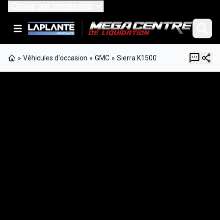
Choisir une concession
»
Véhicules d'occasion
»
GMC
»
Sierra K1500
Page d'accueil