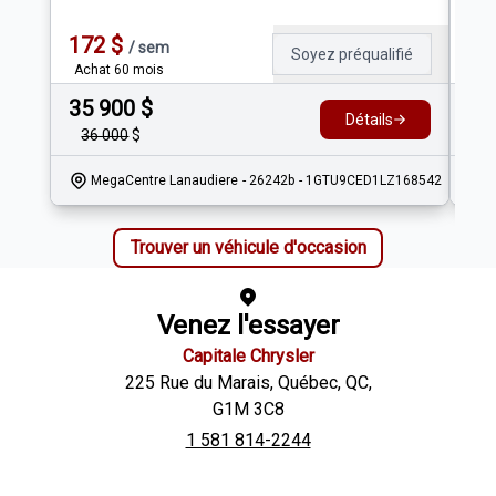
172
$
16
/
sem
Soyez préqualifié
Achat 60 mois
Ach
35 900
$
43
Détails
36 000
$
MegaCentre Lanaudiere
- 26242b
- 1GTU9CED1LZ168542
Trouver un véhicule d'occasion
Venez l'essayer
Capitale Chrysler
225 Rue du Marais
,
Québec
,
QC
,
G1M 3C8
1 581 814-2244