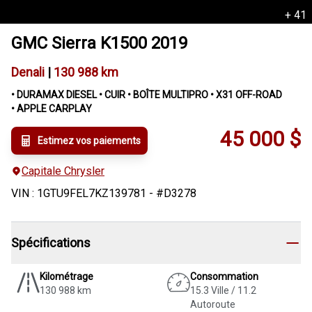
+
41
GMC
Sierra K1500
2019
Denali
|
130 988 km
• DURAMAX DIESEL • CUIR • BOÎTE MULTIPRO • X31 OFF-ROAD
• APPLE CARPLAY
45 000
$
Estimez vos paiements
Capitale Chrysler
VIN
:
1GTU9FEL7KZ139781
- #
D3278
Spécifications
Kilométrage
Consommation
130 988 km
15.3 Ville / 11.2
Autoroute