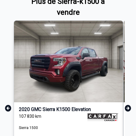
Plus de Sierra-k1500 à
vendre
2020 GMC Sierra K1500 Elevation
202
107 830
km
85 
Sierra 1500
Sier