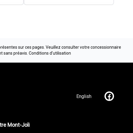
présentes sur ces pages. Veuillez consulter votre concessionnaire
nt sans préavis.
Conditions d'utilisation
English
Lien vers n
re Mont-Joli