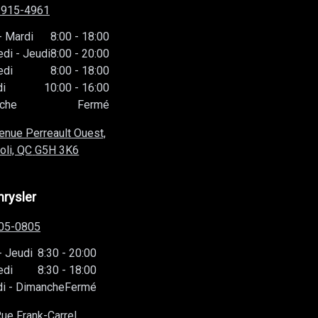
-915-4961
-
Mardi
8:00
-
18:00
edi
-
Jeudi
8:00
-
20:00
edi
8:00
-
18:00
i
10:00
-
16:00
che
Fermé
enue Perreault Ouest,
oli, QC
G5H 3K6
hrysler
05-0805
-
Jeudi
8:30
-
20:00
edi
8:30
-
18:00
i
-
Dimanche
Fermé
ue Frank-Carrel,