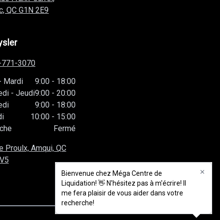
c, QC
G1N 2E9
ysler
-771-3070
-
Mardi
9:00
-
18:00
edi
-
Jeudi
9:00
-
20:00
edi
9:00
-
18:00
i
10:00
-
15:00
che
Fermé
e Proulx, Amqui, QC
1V5
Bienvenue chez Méga Centre de
Bienvenue chez Méga Centre de
Liquidation! 👋 N'hésitez pas à m'écrire! Il
Liquidation! 👋 N'hésitez pas à m'écrire! Il
me fera plaisir de vous aider dans votre
me fera plaisir de vous aider dans votre
recherche!
recherche!