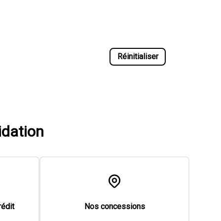
Réinitialiser
idation
rédit
Nos concessions