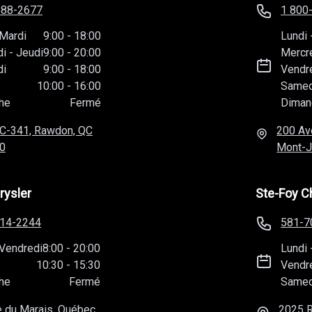
588-2677
1 800
Mardi
9:00
-
18:00
Lundi
di
-
Jeudi
9:00
-
20:00
Mercr
di
9:00
-
18:00
Vendr
10:00
-
16:00
Samed
he
Fermé
Diman
C-341, Rawdon, QC
200 Av
0
Mont-J
rysler
Ste-Foy C
814-2244
581-7
Vendredi
8:00
-
20:00
Lundi
10:30
-
15:30
Vendr
he
Fermé
Samed
 du Marais, Québec,
2025 R