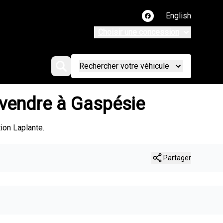
English
Lien vers notre page
Choisir une concession
Rechercher votre véhicule
 vendre à Gaspésie
ion Laplante.
Partager