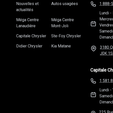
Nouvelles et
Autos usagées
1 888-
actualités
Lundi
-
Mercre
Méga Centre
Méga Centre
Vendre
Lanaudière
Mont-Joli
Samedi
Capitale Chrysler
Ste-Foy Chrysler
Dimanc
Didier Chrysler
Kia Matane
3180 Q
J0K 1S
Capitale Ch
1 581 
Lundi
-
Samedi
Dimanc
225 Rue