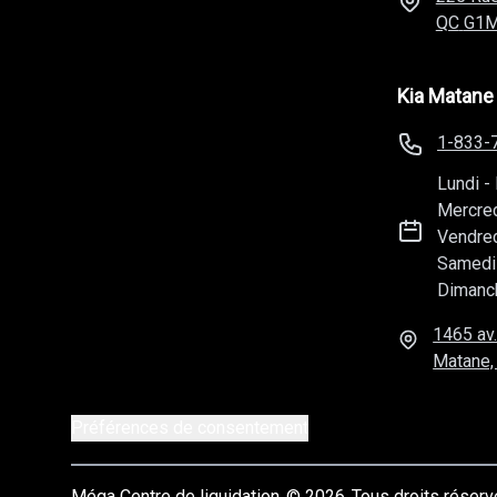
QC
G1M
Kia Matane
1-833-
Lundi
-
Mercre
Vendre
Samedi
Dimanc
1465 av.
Matane,
Préférences de consentement
Méga Centre de liquidation
© 2026
Tous droits réser