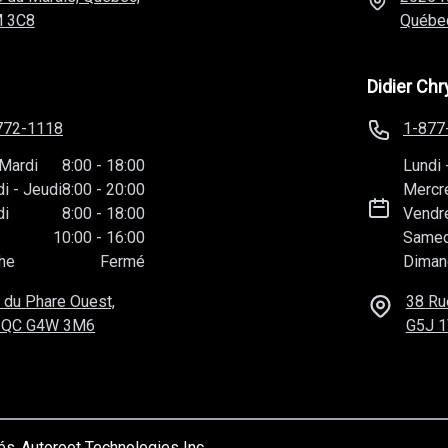
 3C8
Québe
Didier Chr
772-1118
1-877
Mardi
8:00
-
18:00
Lundi
di
-
Jeudi
8:00
-
20:00
Mercr
di
8:00
-
18:00
Vendr
10:00
-
16:00
Samed
he
Fermé
Diman
 du Phare Ouest,
38 Ru
 QC
G4W 3M6
G5J 
vés
Autoroot Technologies Inc.