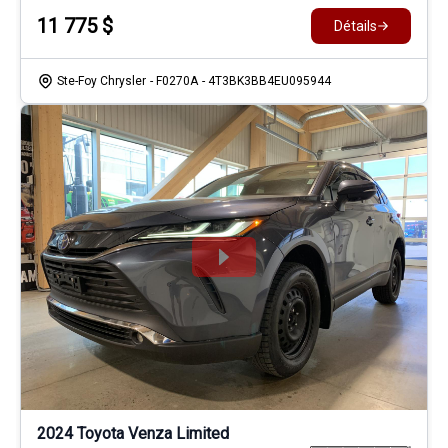
11 775
$
Détails
Ste-Foy Chrysler
- F0270A
- 4T3BK3BB4EU095944
2024 Toyota Venza Limited