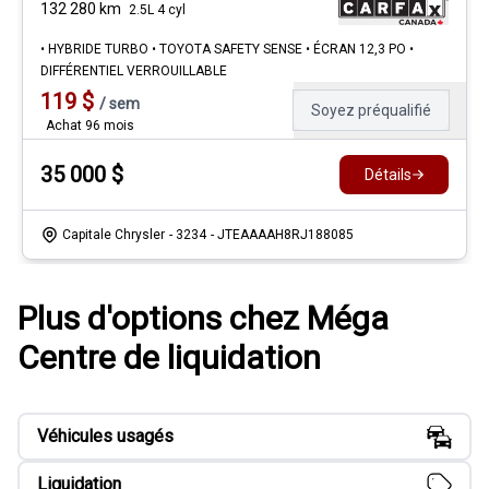
132 280
km
2.5L 4 cyl
• HYBRIDE TURBO • TOYOTA SAFETY SENSE • ÉCRAN 12,3 PO •
DIFFÉRENTIEL VERROUILLABLE
119
$
/
sem
Soyez préqualifié
Achat 96 mois
35 000
$
Détails
Capitale Chrysler
- 3234
- JTEAAAAH8RJ188085
Plus d'options chez Méga
Centre de liquidation
Véhicules usagés
Liquidation