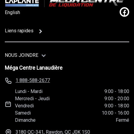
English
Lien
Liens rapides
NOUS JOINDRE
Méga Centre Lanaudière
1 888-588-2677
Lundi
-
Mardi
9:00
-
18:00
Mercredi
-
Jeudi
9:00
-
20:00
Vendredi
9:00
-
18:00
Samedi
10:00
-
16:00
Dimanche
Fermé
3180 QC-341, Rawdon, QC
J0K 1S0