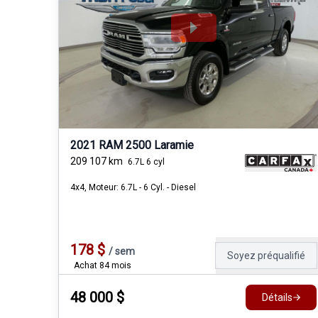
2021 RAM 2500 Laramie
209 107
km
6.7L 6 cyl
4x4, Moteur: 6.7L - 6 Cyl. - Diesel
178
$
/
sem
Soyez préqualifié
Achat 84 mois
48 000
$
Détails