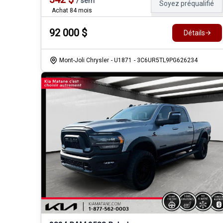
/
sem
Soyez préqualifié
Achat 84 mois
92 000
$
Détails
Mont-Joli Chrysler
- U1871
- 3C6UR5TL9PG626234