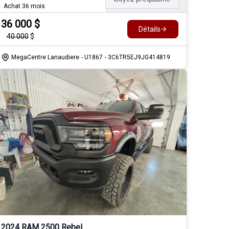
Achat 36 mois
36 000
$
Détails
40 000
$
MegaCentre Lanaudiere
- U1867
- 3C6TR5EJ9JG414819
2024 RAM 2500 Rebel