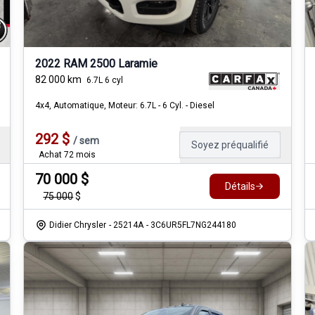
2022 RAM 2500 Laramie
82 000
km
6.7L 6 cyl
4x4, Automatique, Moteur: 6.7L - 6 Cyl. - Diesel
292
$
/
sem
Soyez préqualifié
Achat 72 mois
70 000
$
Détails
75 000
$
Didier Chrysler
- 25214A
- 3C6UR5FL7NG244180