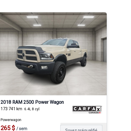
2018 RAM 2500 Power Wagon
173 741
km
6.4L 8 cyl
Powerwagon
265
$
/
sem
Soyez préqualifié