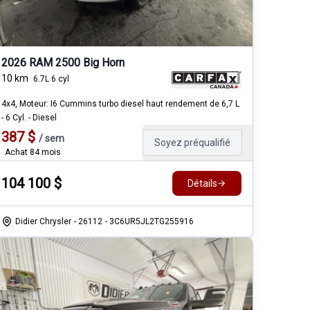
2026 RAM 2500 Big Horn
10
km
6.7L 6 cyl
4x4, Moteur: I6 Cummins turbo diesel haut rendement de 6,7 L
- 6 Cyl. - Diesel
387
$
/
sem
Soyez préqualifié
Achat 84 mois
104 100
$
Détails
Didier Chrysler
- 26112
- 3C6UR5JL2TG255916