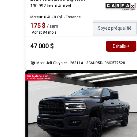
130 992
km
6.4L 8 cyl
Moteur: 6.4L - 8 Cyl. - Essence
175
$
/
sem
Soyez préqualifié
Achat 84 mois
47 000
$
Détails
Mont-Joli Chrysler
- 26311A
- 3C6UR5DJ9MG577528