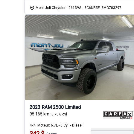
Mont-Joli Chrysler
- 26139A
- 3C6UR5FL3MG703297
2023 RAM 2500 Limited
95 165
km
6.7L 6 cyl
4x4, Moteur: 6.7L - 6 Cyl. - Diesel
342
$