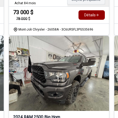
Achat 84 mois
73 000
$
Détails
78 000
$
Mont-Joli Chrysler
- 26058A
- 3C6UR5FL3PG535696
2024 RAM 2500 Big Horn