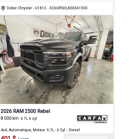
Didier Chrysler
- U1812
- 3C6UR5DL8SG561500
2026 RAM 2500 Rebel
8 000
km
6.7L 6 cyl
4x4, Automatique, Moteur: 6.7L - 6 Cyl. - Diesel
401
$