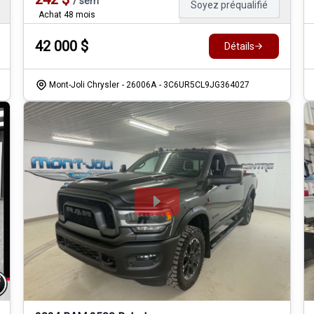
/
sem
Soyez préqualifié
Achat 48 mois
42 000
$
Détails
Mont-Joli Chrysler
- 26006A
- 3C6UR5CL9JG364027