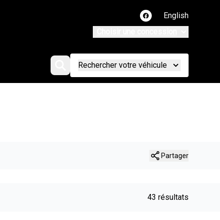
English
Lien vers notre page
Choisir une concession
Rechercher votre véhicule
Partager
43 résultats