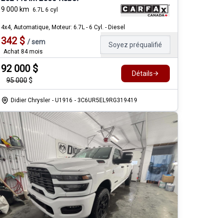
9 000
km
6.7L 6 cyl
4x4, Automatique, Moteur: 6.7L - 6 Cyl. - Diesel
342
$
/
sem
Soyez préqualifié
Achat 84 mois
92 000
$
Détails
95 000
$
Didier Chrysler
- U1916
- 3C6UR5EL9RG319419