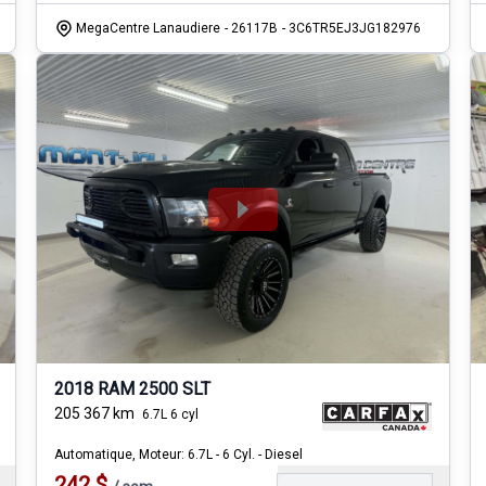
MegaCentre Lanaudiere
- 26117B
- 3C6TR5EJ3JG182976
2018 RAM 2500 SLT
205 367
km
6.7L 6 cyl
Automatique, Moteur: 6.7L - 6 Cyl. - Diesel
242
$