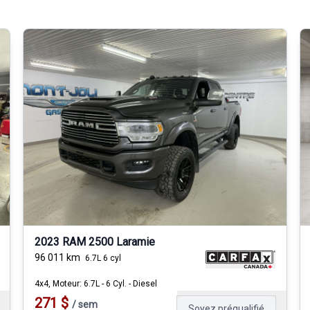
2023 RAM 2500 Laramie
96 011
km
6.7L 6 cyl
4x4, Moteur: 6.7L - 6 Cyl. - Diesel
271
$
/
sem
Soyez préqualifié