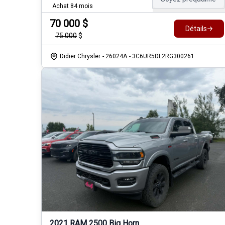
Achat 84 mois
70 000
$
Détails
75 000
$
Didier Chrysler
- 26024A
- 3C6UR5DL2RG300261
2021 RAM 2500 Big Horn