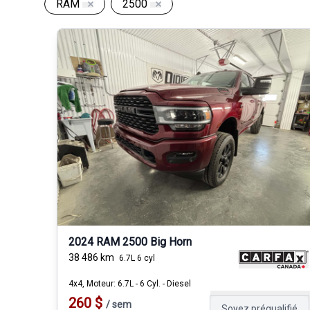
RAM
2500
2024 RAM 2500 Big Horn
38 486
km
6.7L 6 cyl
4x4, Moteur: 6.7L - 6 Cyl. - Diesel
260
$
/
sem
Soyez préqualifié