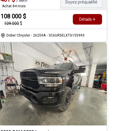
/
sem
Soyez préqualifié
Achat 84 mois
108 000
$
Détails
109 000
$
Didier Chrysler
- 26259A
- 3C6UR5ELXTG155993