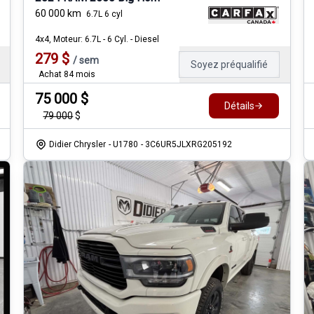
60 000
km
6.7L 6 cyl
4x4, Moteur: 6.7L - 6 Cyl. - Diesel
279
$
/
sem
Soyez préqualifié
Achat 84 mois
75 000
$
Détails
79 000
$
Didier Chrysler
- U1780
- 3C6UR5JLXRG205192