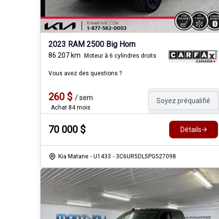
2023 RAM 2500 Big Horn
86 207
km
Moteur à 6 cylindres droits
Vous avez des questions ?
260
$
/
sem
Soyez préqualifié
Achat 84 mois
70 000
$
Détails
Kia Matane
- U1433
- 3C6UR5DL5PG527098