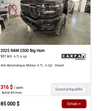
2025 RAM 2500 Big Horn
501
km
6.7L 6 cyl
4x4, Automatique, Moteur: 6.7L - 6 Cyl. - Diesel
316
$
/
sem
Soyez préqualifié
Achat 84 mois
85 000
$
Détails