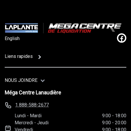
English
Lien
Liens rapides
NOUS JOINDRE
Méga Centre Lanaudière
1 888-588-2677
Lundi
-
Mardi
9:00
-
18:00
Mercredi
-
Jeudi
9:00
-
20:00
Vendredi
9:00
-
18:00