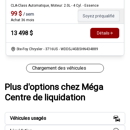
CLA-Class Automatique, Moteur: 2.0L - 4 Cyl. - Essence
99
$
/
sem
Soyez préqualifié
Achat 36 mois
13 498
$
Détails
Ste-Foy Chrysler
- 3716US
- WDDSJ4GB5HN434889
2005 Mercedes-Benz Slk350 SLK350
89 523
km
SLK-Class Propulsion, Automatique, Moteur: 3.5L - 6 Cyl. - Essence
15 950
$
Détails
Ste-Foy Chrysler
- 3633US
- WDBWK56FX5F052378