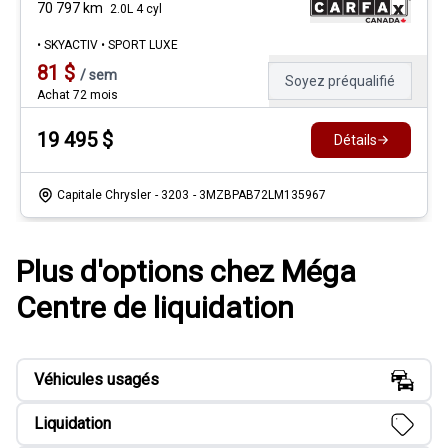
70 797
km
2.0L 4 cyl
• SKYACTIV • SPORT LUXE
81
$
/
sem
Soyez préqualifié
Achat 72 mois
19 495
$
Détails
Capitale Chrysler
- 3203
- 3MZBPAB72LM135967
Plus d'options chez Méga
Centre de liquidation
Véhicules usagés
Liquidation