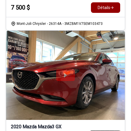
7 500
$
Détails
Mont-Joli Chrysler
- 26314A
- 3MZBM1V75EM103473
2020 Mazda Mazda3 GX