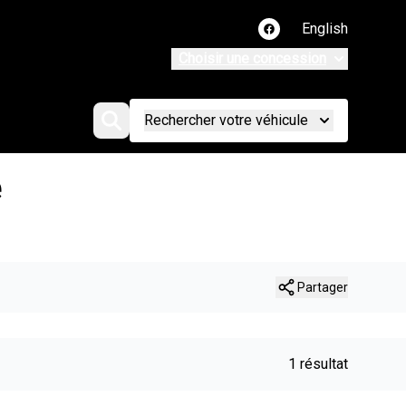
English
Lien vers notre page
Choisir une concession
Rechercher votre véhicule
e
Partager
1 résultat