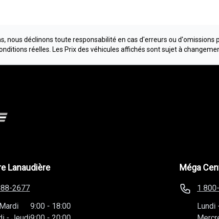
, nous déclinons toute responsabilité en cas d'erreurs ou d'omissions 
conditions réelles. Les Prix des véhicules affichés sont sujet à changeme
e Lanaudière
Méga Cent
588-2677
1 800
Mardi
9:00
-
18:00
Lundi
di
-
Jeudi
9:00
-
20:00
Mercr