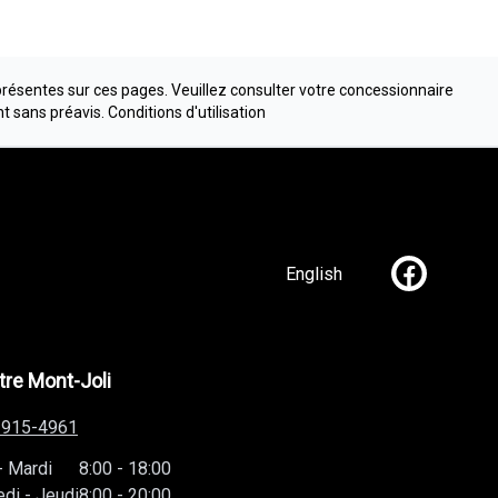
présentes sur ces pages. Veuillez consulter votre concessionnaire
nt sans préavis.
Conditions d'utilisation
English
Lien vers n
re Mont-Joli
-915-4961
-
Mardi
8:00
-
18:00
edi
-
Jeudi
8:00
-
20:00