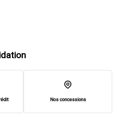
idation
rédit
Nos concessions