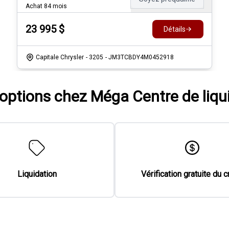
Achat 84 mois
23 995
$
Détails
Capitale Chrysler
- 3205
- JM3TCBDY4M0452918
'options chez Méga Centre de liqu
Liquidation
Vérification gratuite du c