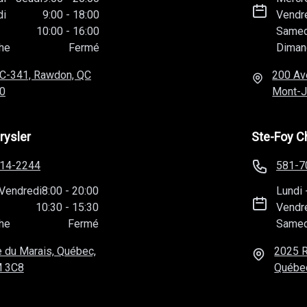
di
9:00
-
18:00
Vendr
10:00
-
16:00
Samed
he
Fermé
Diman
C-341, Rawdon, QC
200 Av
0
Mont-J
rysler
Ste-Foy C
814-2244
581-7
Vendredi
8:00
-
20:00
Lundi
10:30
-
15:30
Vendr
he
Fermé
Samed
 du Marais, Québec,
2025 R
 3C8
Québe