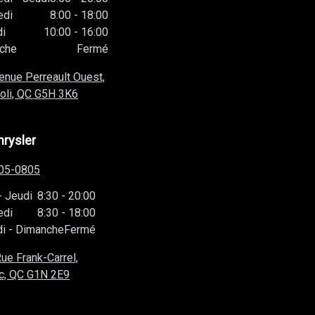
edi
8:00
-
18:00
i
10:00
-
16:00
che
Fermé
enue Perreault Ouest,
oli, QC
G5H 3K6
hrysler
05-0805
-
Jeudi
8:30
-
20:00
edi
8:30
-
18:00
i
-
Dimanche
Fermé
ue Frank-Carrel,
c, QC
G1N 2E9