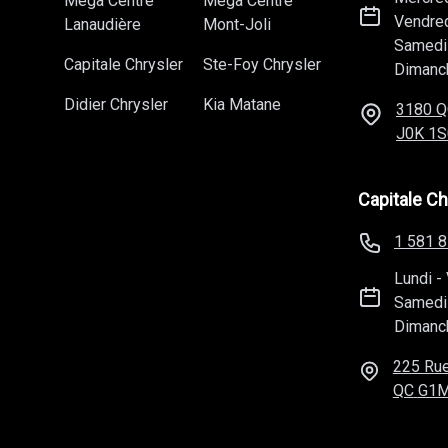
Méga Centre
Méga Centre
Vendre
Lanaudière
Mont-Joli
Samedi
Capitale Chrysler
Ste-Foy Chrysler
Dimanc
Didier Chrysler
Kia Matane
3180 Q
J0K 1S
Capitale Ch
1 581 
Lundi
-
Samedi
Dimanc
225 Rue
QC
G1M