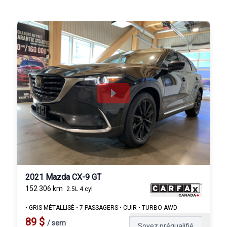
2021 Mazda CX-9 GT
152 306
km
2.5L 4 cyl
• GRIS MÉTALLISÉ • 7 PASSAGERS • CUIR • TURBO AWD
89
$
/
sem
Soyez préqualifié