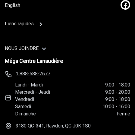
English
Lien
Liens rapides
NOUS JOINDRE
Méga Centre Lanaudière
1 888-588-2677
Lundi
-
Mardi
9:00
-
18:00
Mercredi
-
Jeudi
9:00
-
20:00
Vendredi
9:00
-
18:00
Samedi
10:00
-
16:00
Dimanche
Fermé
3180 QC-341, Rawdon, QC
J0K 1S0