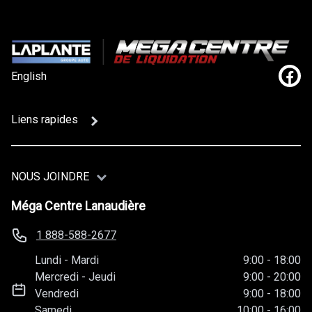
English
Lien
Liens rapides
NOUS JOINDRE
Méga Centre Lanaudière
1 888-588-2677
Lundi
-
Mardi
9:00
-
18:00
Mercredi
-
Jeudi
9:00
-
20:00
Vendredi
9:00
-
18:00
Samedi
10:00
-
16:00