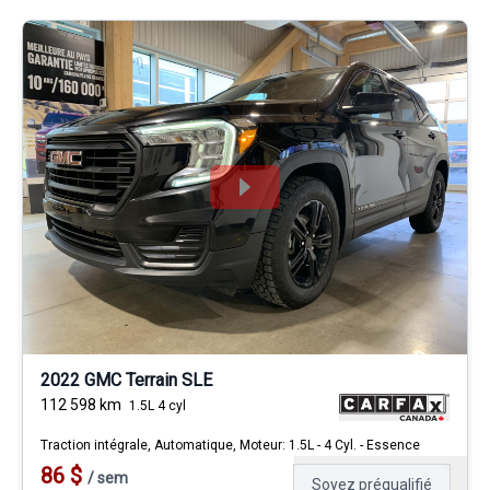
2022 GMC Terrain SLE
112 598
km
1.5L 4 cyl
Traction intégrale, Automatique, Moteur: 1.5L - 4 Cyl. - Essence
86
$
/
sem
Soyez préqualifié