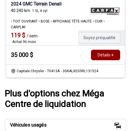
2024 GMC Terrain Denali
40 240
km
1.5L 4 cyl
• TOIT OUVRANT • BOSE • AFFICHAGE TÊTE HAUTE • CUIR •
CARPLAY
119
$
/
sem
Soyez préqualifié
Achat 96 mois
35 000
$
Détails
Capitale Chrysler
- T0413A
- 3GKALXEG9RL131524
Plus d'options chez Méga
Centre de liquidation
Véhicules usagés