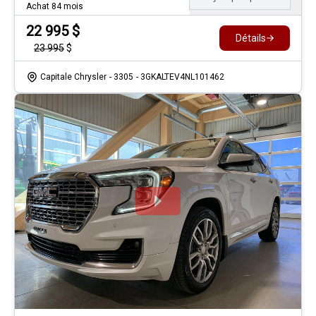
Achat 84 mois
22 995
$
Détails
23 995
$
Capitale Chrysler
- 3305
- 3GKALTEV4NL101462