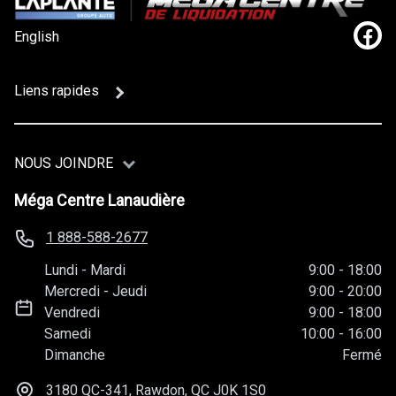
English
Lien
Liens rapides
NOUS JOINDRE
Méga Centre Lanaudière
1 888-588-2677
Lundi
-
Mardi
9:00
-
18:00
Mercredi
-
Jeudi
9:00
-
20:00
Vendredi
9:00
-
18:00
Samedi
10:00
-
16:00
Dimanche
Fermé
3180 QC-341, Rawdon, QC
J0K 1S0