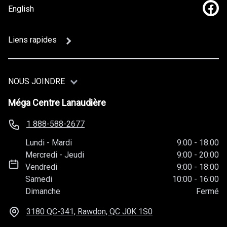
English
Lien
Liens rapides
NOUS JOINDRE
Méga Centre Lanaudière
1 888-588-2677
Lundi
-
Mardi
9:00
-
18:00
Mercredi
-
Jeudi
9:00
-
20:00
Vendredi
9:00
-
18:00
Samedi
10:00
-
16:00
Dimanche
Fermé
3180 QC-341, Rawdon, QC
J0K 1S0