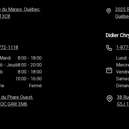
 du Marais, Québec,
2025 R
 3C8
Québe
Didier Chr
772-1118
1-877
Mardi
8:00
-
18:00
Lundi
di
-
Jeudi
8:00
-
20:00
Mercr
di
8:00
-
18:00
Vendr
10:00
-
16:00
Samed
he
Fermé
Diman
 du Phare Ouest,
38 Ru
 QC
G4W 3M6
G5J 