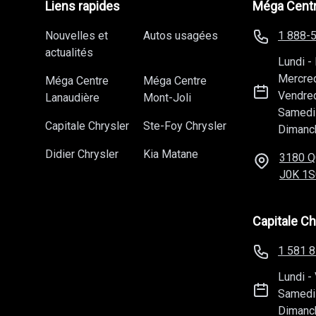
Liens rapides
Méga Centr
Nouvelles et
Autos usagées
1 888-
actualités
Lundi
-
Mercre
Méga Centre
Méga Centre
Vendre
Lanaudière
Mont-Joli
Samedi
Capitale Chrysler
Ste-Foy Chrysler
Dimanc
Didier Chrysler
Kia Matane
3180 Q
J0K 1S
Capitale Ch
1 581 
Lundi
-
Samedi
Dimanc