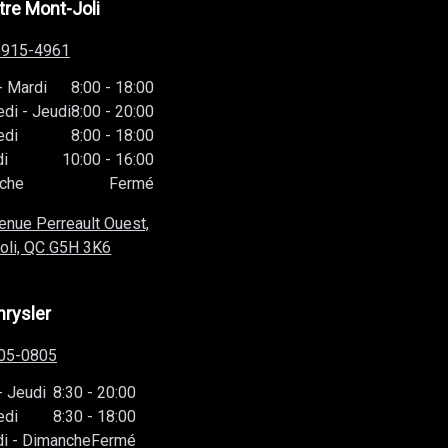
re Mont-Joli
-915-4961
-
Mardi
8:00
-
18:00
edi
-
Jeudi
8:00
-
20:00
edi
8:00
-
18:00
i
10:00
-
16:00
che
Fermé
enue Perreault Ouest,
oli, QC
G5H 3K6
hrysler
05-0805
-
Jeudi
8:30
-
20:00
edi
8:30
-
18:00
i
-
Dimanche
Fermé