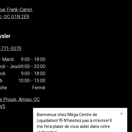
ue Frank-Carrel,
c, QC
G1N 2E9
ysler
-771-3070
-
Mardi
9:00
-
18:00
edi
-
Jeudi
9:00
-
20:00
edi
9:00
-
18:00
i
10:00
-
15:00
che
Fermé
e Proulx, Amqui, QC
1V5
Bienvenue chez Méga Centre de
Bienvenue chez Méga Centre de
Liquidation! 👋 N'hésitez pas à m'écrire! Il
Liquidation! 👋 N'hésitez pas à m'écrire! Il
me fera plaisir de vous aider dans votre
me fera plaisir de vous aider dans votre