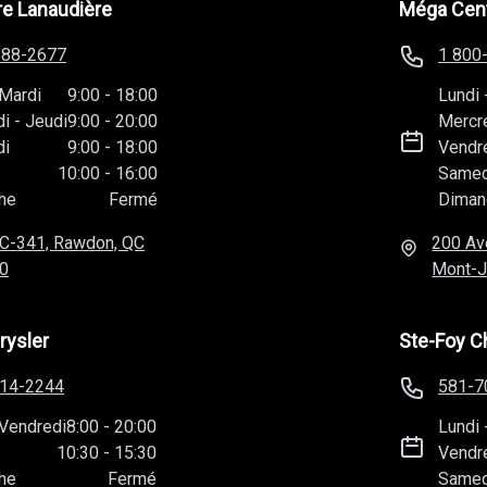
e Lanaudière
Méga Cent
588-2677
1 800
Mardi
9:00
-
18:00
Lundi
di
-
Jeudi
9:00
-
20:00
Mercr
di
9:00
-
18:00
Vendr
10:00
-
16:00
Samed
he
Fermé
Diman
C-341, Rawdon, QC
200 Av
0
Mont-J
rysler
Ste-Foy C
814-2244
581-7
Vendredi
8:00
-
20:00
Lundi
10:30
-
15:30
Vendr
he
Fermé
Samed