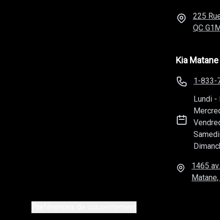
225 Rue
QC
G1M
Kia Matane
1-833-
Lundi
-
Mercre
Vendre
Samedi
Dimanc
1465 av.
Matane,
Préférences de consentement