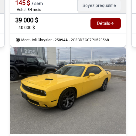
145
$
/
sem
Soyez préqualifié
Achat 84 mois
39 000
$
Détails
40 000
$
Mont-Joli Chrysler
- 25094A
- 2C3CDZGG7PH520568