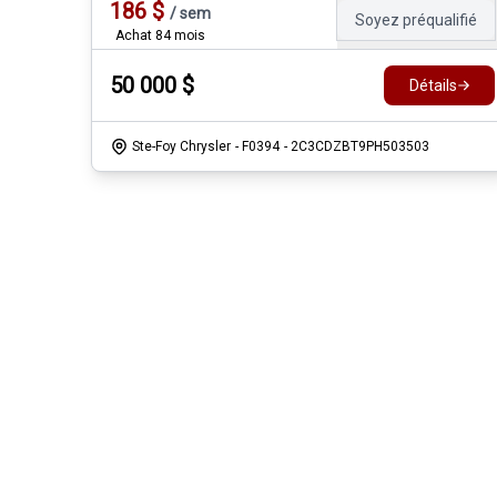
186
$
/
sem
Soyez préqualifié
Achat 84 mois
50 000
$
Détails
Ste-Foy Chrysler
- F0394
- 2C3CDZBT9PH503503