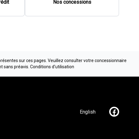
rédit
Nos concessions
présentes sur ces pages. Veuillez consulter votre concessionnaire
nt sans préavis.
Conditions d'utilisation
English
Lien vers n