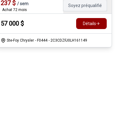
237
$
/
sem
Soyez préqualifié
Achat 72 mois
57 000
$
Détails
Ste-Foy Chrysler
- F0444
- 2C3CDZFJ0LH161149