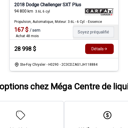
2018 Dodge Challenger SXT Plus
94 800
km
3.6L 6 cyl
Propulsion, Automatique, Moteur: 3.6L - 6 Cyl. - Essence
167
$
/
sem
Soyez préqualifié
Achat 48 mois
28 998
$
Détails
Ste-Foy Chrysler
- H0290
- 2C3CDZAG1JH118884
'options chez Méga Centre de liqu