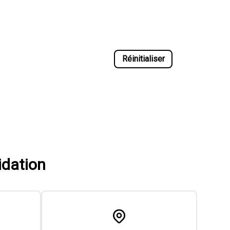
Réinitialiser
idation
rédit
Nos concessions