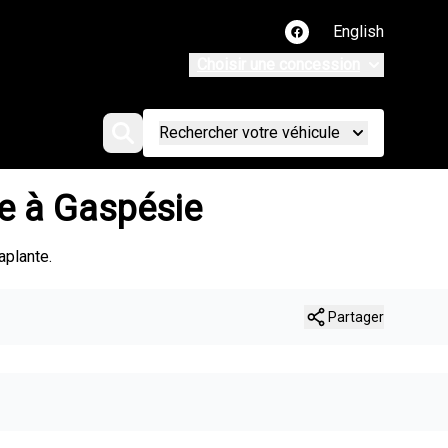
English
Lien vers notre page
Choisir une concession
Rechercher votre véhicule
re à Gaspésie
aplante.
Partager