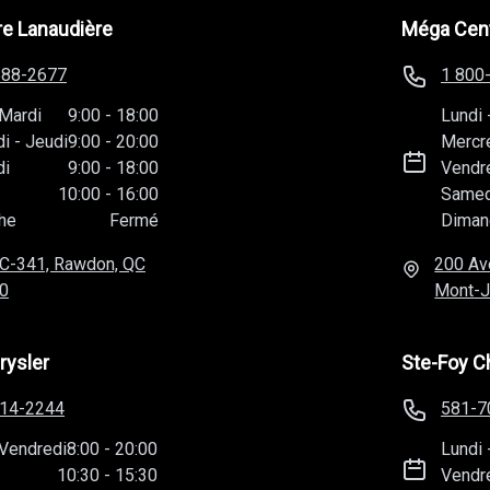
588-2677
1 800
Mardi
9:00
-
18:00
Lundi
di
-
Jeudi
9:00
-
20:00
Mercr
di
9:00
-
18:00
Vendr
10:00
-
16:00
Samed
he
Fermé
Diman
C-341, Rawdon, QC
200 Av
0
Mont-J
rysler
Ste-Foy C
814-2244
581-7
Vendredi
8:00
-
20:00
Lundi
10:30
-
15:30
Vendr
he
Fermé
Samed
 du Marais, Québec,
2025 R