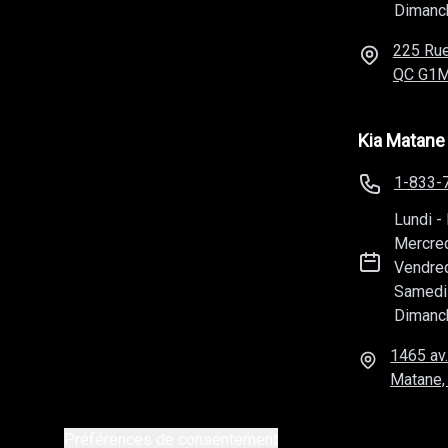
QC
G1M
Kia Matane
1-833-
Lundi
-
Mercre
Vendre
Samedi
Dimanc
1465 av.
Matane,
Préférences de consentement
Méga Centre de liquidation
© 2026
Tous droits réser