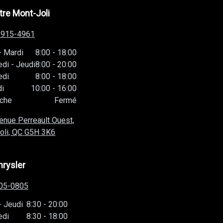
-915-4961
-
Mardi
8:00
-
18:00
edi
-
Jeudi
8:00
-
20:00
edi
8:00
-
18:00
i
10:00
-
16:00
che
Fermé
enue Perreault Ouest,
oli, QC
G5H 3K6
hrysler
05-0805
-
Jeudi
8:30
-
20:00
edi
8:30
-
18:00
i
-
Dimanche
Fermé
ue Frank-Carrel,