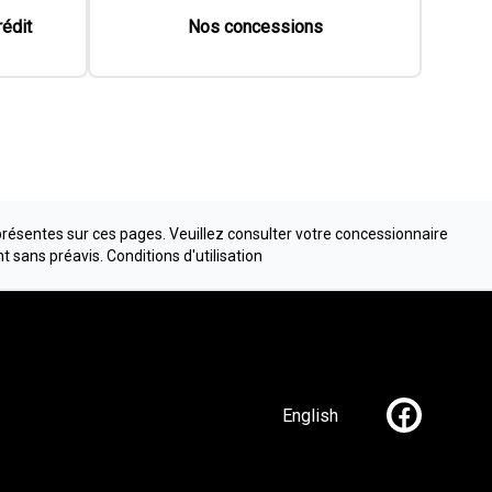
présentes sur ces pages. Veuillez consulter votre concessionnaire
nt sans préavis.
Conditions d'utilisation
English
Lien vers n
re Mont-Joli