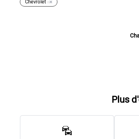
Chevrolet
Aucun résult
Plus d
Véhicules usagés