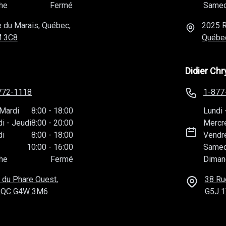
 3C8
Québe
Didier Chr
772-1118
1-877
Mardi
8:00
-
18:00
Lundi
di
-
Jeudi
8:00
-
20:00
Mercr
di
8:00
-
18:00
Vendr
10:00
-
16:00
Samed
he
Fermé
Diman
 du Phare Ouest,
38 Ru
 QC
G4W 3M6
G5J 
vés
Autoroot Technologies Inc.