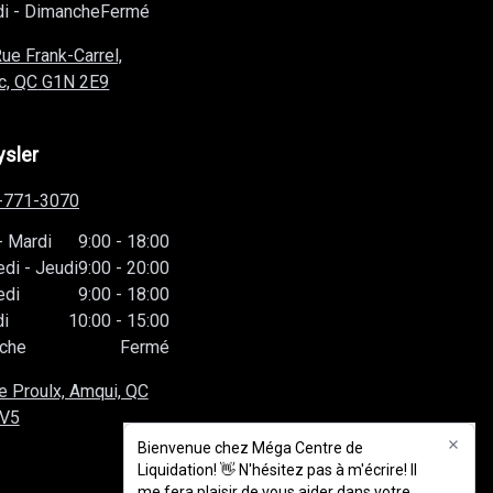
c, QC
G1N 2E9
ysler
-771-3070
-
Mardi
9:00
-
18:00
edi
-
Jeudi
9:00
-
20:00
edi
9:00
-
18:00
i
10:00
-
15:00
che
Fermé
e Proulx, Amqui, QC
1V5
Bienvenue chez Méga Centre de
Bienvenue chez Méga Centre de
Liquidation! 👋 N'hésitez pas à m'écrire! Il
Liquidation! 👋 N'hésitez pas à m'écrire! Il
me fera plaisir de vous aider dans votre
me fera plaisir de vous aider dans votre