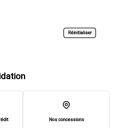
Réinitialiser
idation
rédit
Nos concessions