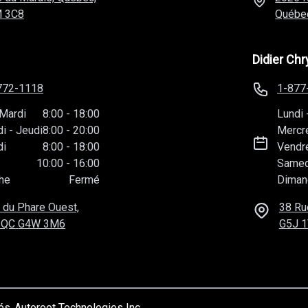
 3C8
Québe
Didier Chr
772-1118
1-877
Mardi
8:00
-
18:00
Lundi
di
-
Jeudi
8:00
-
20:00
Mercr
di
8:00
-
18:00
Vendr
10:00
-
16:00
Samed
he
Fermé
Diman
 du Phare Ouest,
38 Ru
 QC
G4W 3M6
G5J 
vés
Autoroot Technologies Inc.