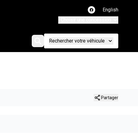
English
Lien vers notre page
Choisir une concession
Rechercher votre véhicule
Partager