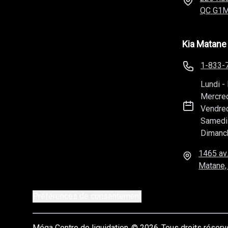
QC
G1M
Kia Matane
1-833-
Lundi
-
Mercre
Vendre
Samedi
Dimanc
1465 av.
Matane,
Préférences de consentement
Méga Centre de liquidation
© 2026
Tous droits réser