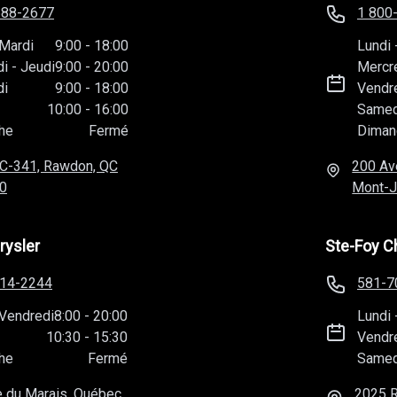
588-2677
1 800
Mardi
9:00
-
18:00
Lundi
di
-
Jeudi
9:00
-
20:00
Mercr
di
9:00
-
18:00
Vendr
10:00
-
16:00
Samed
he
Fermé
Diman
C-341, Rawdon, QC
200 Av
0
Mont-J
rysler
Ste-Foy C
814-2244
581-7
Vendredi
8:00
-
20:00
Lundi
10:30
-
15:30
Vendr
he
Fermé
Samed
 du Marais, Québec,
2025 R