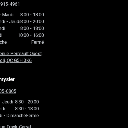
-915-4961
-
Mardi
8:00
-
18:00
edi
-
Jeudi
8:00
-
20:00
edi
8:00
-
18:00
i
10:00
-
16:00
che
Fermé
enue Perreault Ouest,
oli, QC
G5H 3K6
hrysler
05-0805
-
Jeudi
8:30
-
20:00
edi
8:30
-
18:00
i
-
Dimanche
Fermé
ue Frank-Carrel,