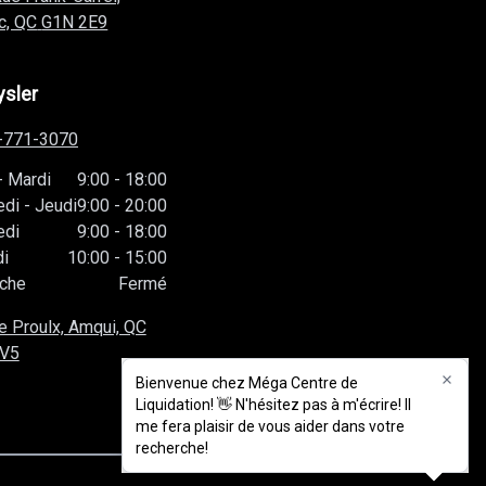
c, QC
G1N 2E9
ysler
-771-3070
-
Mardi
9:00
-
18:00
edi
-
Jeudi
9:00
-
20:00
edi
9:00
-
18:00
i
10:00
-
15:00
che
Fermé
e Proulx, Amqui, QC
1V5
Bienvenue chez Méga Centre de
Bienvenue chez Méga Centre de
Liquidation! 👋 N'hésitez pas à m'écrire! Il
Liquidation! 👋 N'hésitez pas à m'écrire! Il
me fera plaisir de vous aider dans votre
me fera plaisir de vous aider dans votre
recherche!
recherche!