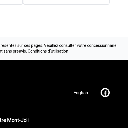
présentes sur ces pages. Veuillez consulter votre concessionnaire
nt sans préavis.
Conditions d'utilisation
English
Lien vers n
re Mont-Joli