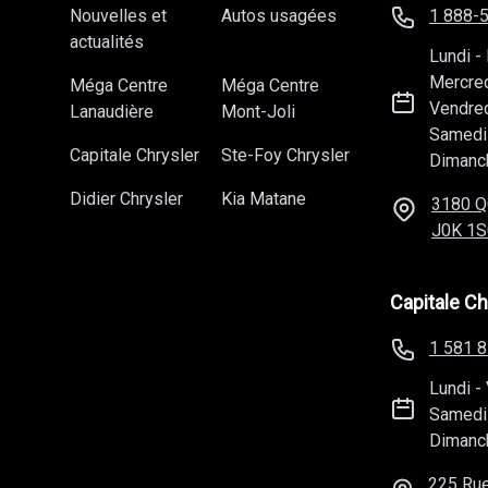
Nouvelles et
Autos usagées
1 888-
actualités
Lundi
-
Mercre
Méga Centre
Méga Centre
Vendre
Lanaudière
Mont-Joli
Samedi
Capitale Chrysler
Ste-Foy Chrysler
Dimanc
Didier Chrysler
Kia Matane
3180 Q
J0K 1S
Capitale Ch
1 581 
Lundi
-
Samedi
Dimanc
225 Rue