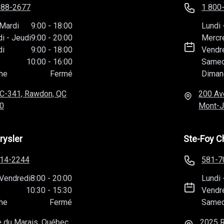
588-2677
1 800
Mardi
9:00
-
18:00
Lundi
di
-
Jeudi
9:00
-
20:00
Mercr
di
9:00
-
18:00
Vendr
10:00
-
16:00
Samed
he
Fermé
Diman
C-341, Rawdon, QC
200 Av
0
Mont-J
rysler
Ste-Foy C
814-2244
581-7
Vendredi
8:00
-
20:00
Lundi
10:30
-
15:30
Vendr
he
Fermé
Samed
 du Marais, Québec,
2025 R