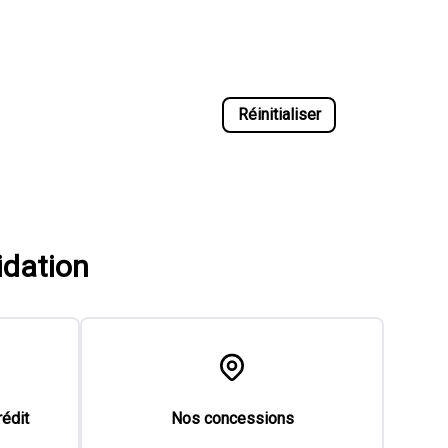
Réinitialiser
idation
rédit
Nos concessions