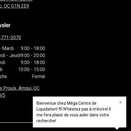
c, QC
G1N 2E9
ysler
-771-3070
-
Mardi
9:00
-
18:00
edi
-
Jeudi
9:00
-
20:00
edi
9:00
-
18:00
i
10:00
-
15:00
che
Fermé
e Proulx, Amqui, QC
1V5
Bienvenue chez Méga Centre de
Bienvenue chez Méga Centre de
Liquidation! 👋 N'hésitez pas à m'écrire! Il
Liquidation! 👋 N'hésitez pas à m'écrire! Il
me fera plaisir de vous aider dans votre
me fera plaisir de vous aider dans votre
recherche!
recherche!