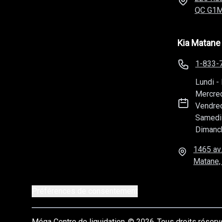
QC
G1M
Kia Matane
1-833-
Lundi
-
Mercre
Vendre
Samedi
Dimanc
1465 av.
Matane,
Préférences de consentement
Méga Centre de liquidation
© 2026
Tous droits réser