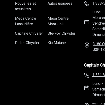
Nouvelles et
Autos usagées
1 888-
actualités
Lundi
-
Mercre
Méga Centre
Méga Centre
Vendre
Lanaudière
Mont-Joli
Samedi
Capitale Chrysler
Ste-Foy Chrysler
Dimanc
Didier Chrysler
Kia Matane
3180 Q
J0K 1S
Capitale Ch
1 581 
Lundi
-
Samedi
Dimanc
225 Rue