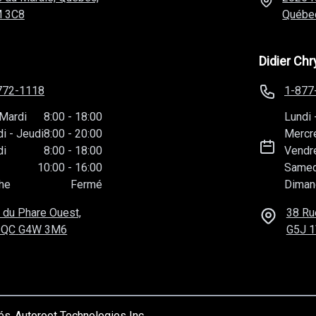
 3C8
Québe
Didier Chr
772-1118
1-877
Mardi
8:00
-
18:00
Lundi
di
-
Jeudi
8:00
-
20:00
Mercr
di
8:00
-
18:00
Vendr
10:00
-
16:00
Samed
he
Fermé
Diman
 du Phare Ouest,
38 Ru
 QC
G4W 3M6
G5J 
vés
Autoroot Technologies Inc.