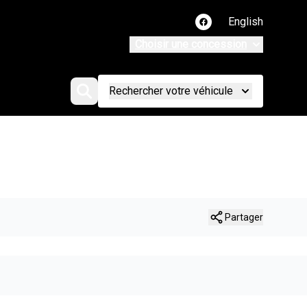
English
Lien vers notre page
Choisir une concession
Rechercher votre véhicule
Partager