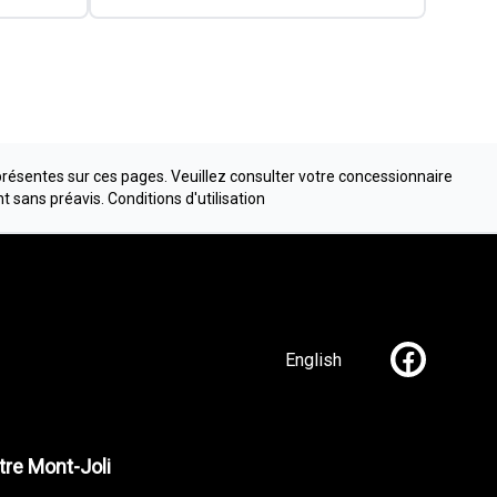
présentes sur ces pages. Veuillez consulter votre concessionnaire
nt sans préavis.
Conditions d'utilisation
English
Lien vers n
re Mont-Joli