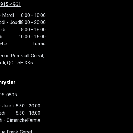
-915-4961
-
Mardi
8:00
-
18:00
edi
-
Jeudi
8:00
-
20:00
edi
8:00
-
18:00
i
10:00
-
16:00
che
Fermé
enue Perreault Ouest,
oli, QC
G5H 3K6
hrysler
05-0805
-
Jeudi
8:30
-
20:00
edi
8:30
-
18:00
i
-
Dimanche
Fermé
ue Frank-Carrel,