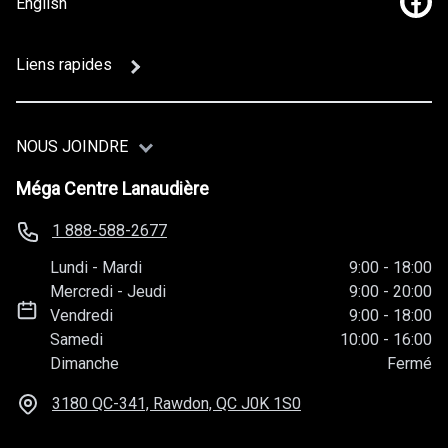
English
Lien
Liens rapides
NOUS JOINDRE
Méga Centre Lanaudière
1 888-588-2677
Lundi
-
Mardi
9:00
-
18:00
Mercredi
-
Jeudi
9:00
-
20:00
Vendredi
9:00
-
18:00
Samedi
10:00
-
16:00
Dimanche
Fermé
3180 QC-341, Rawdon, QC
J0K 1S0