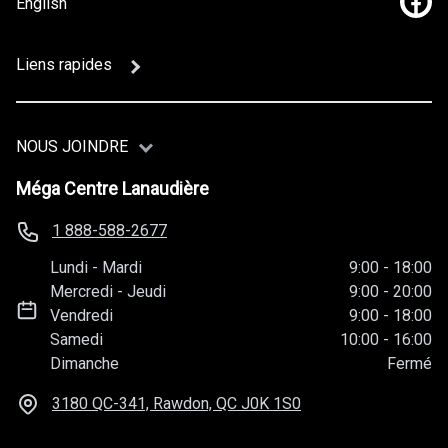
English
Lien
Liens rapides
NOUS JOINDRE
Méga Centre Lanaudière
1 888-588-2677
Lundi
-
Mardi
9:00
-
18:00
Mercredi
-
Jeudi
9:00
-
20:00
Vendredi
9:00
-
18:00
Samedi
10:00
-
16:00
Dimanche
Fermé
3180 QC-341, Rawdon, QC
J0K 1S0